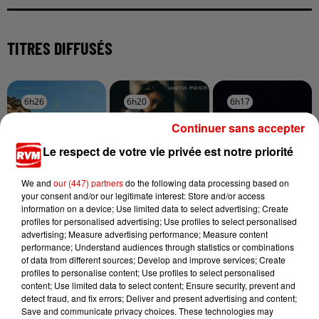
TITRES DIFFUSÉS
6h26
6h26
6h20
6h20
6h17
6h17
Continuer sans accepter
Le respect de votre vie privée est notre priorité
We and
our (447) partners
do the following data processing based on
RIVIERA
VANESSA PARADIS
LEWIS CAPALDI
your consent and/or our legitimate interest: Store and/or access
She Doesn't Mind
Tamdem
Stay Love
information on a device; Use limited data to select advertising; Create
profiles for personalised advertising; Use profiles to select personalised
advertising; Measure advertising performance; Measure content
performance; Understand audiences through statistics or combinations
of data from different sources; Develop and improve services; Create
profiles to personalise content; Use profiles to select personalised
content; Use limited data to select content; Ensure security, prevent and
detect fraud, and fix errors; Deliver and present advertising and content;
Save and communicate privacy choices. These technologies may