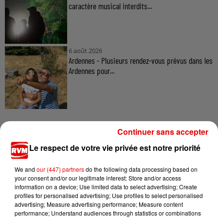
caractère musical interdits...
6 août 2026
Ardennes - Plusieurs rendez-vous prévus dans les
Ardennes pour...
Continuer sans accepter
Le respect de votre vie privée est notre priorité
TITRES DIFFUSÉS
We and
our (447) partners
do the following data processing based on
your consent and/or our legitimate interest: Store and/or access
information on a device; Use limited data to select advertising; Create
11h50
11h50
11h47
11h47
11h37
11h37
profiles for personalised advertising; Use profiles to select personalised
advertising; Measure advertising performance; Measure content
performance; Understand audiences through statistics or combinations