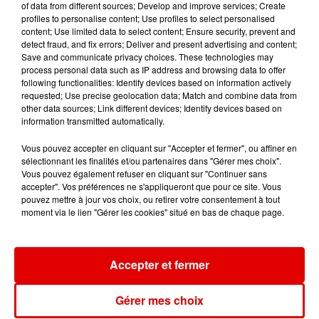
of data from different sources; Develop and improve services; Create
profiles to personalise content; Use profiles to select personalised
content; Use limited data to select content; Ensure security, prevent and
detect fraud, and fix errors; Deliver and present advertising and content;
SOUND OF LEGEND
ADELE CASTILLON
SIENNA SPIRO
Save and communicate privacy choices. These technologies may
San Francisco
Ete Avec Toi
Die On This Hill
process personal data such as IP address and browsing data to offer
following functionalities: Identify devices based on information actively
requested; Use precise geolocation data; Match and combine data from
other data sources; Link different devices; Identify devices based on
information transmitted automatically.
Vous pouvez accepter en cliquant sur "Accepter et fermer", ou affiner en
sélectionnant les finalités et/ou partenaires dans "Gérer mes choix".
Vous pouvez également refuser en cliquant sur "Continuer sans
accepter". Vos préférences ne s'appliqueront que pour ce site. Vous
pouvez mettre à jour vos choix, ou retirer votre consentement à tout
moment via le lien "Gérer les cookies" situé en bas de chaque page.
Accepter et fermer
Gérer mes choix