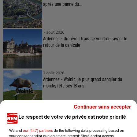
après une panne du...
7 août 2026
Ardennes - Un réveil frais ce vendredi avant le
retour de la canicule
7 août 2026
Ardennes - Woinic, le plus grand sanglier du
monde, fête ses 18 ans
Continuer sans accepter
Le respect de votre vie privée est notre priorité
We and
our (447) partners
do the following data processing based on
your consent and/or our legitimate interest: Store and/or access