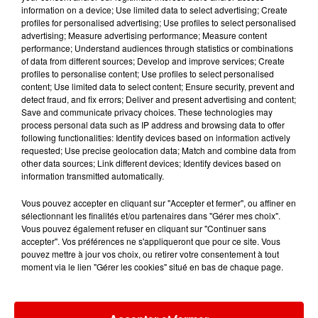
TITRES DIFFUSÉS
information on a device; Use limited data to select advertising; Create
profiles for personalised advertising; Use profiles to select personalised
advertising; Measure advertising performance; Measure content
performance; Understand audiences through statistics or combinations
3h51
3h51
3h47
3h47
3h43
3h43
of data from different sources; Develop and improve services; Create
profiles to personalise content; Use profiles to select personalised
content; Use limited data to select content; Ensure security, prevent and
detect fraud, and fix errors; Deliver and present advertising and content;
Save and communicate privacy choices. These technologies may
process personal data such as IP address and browsing data to offer
following functionalities: Identify devices based on information actively
TAYC
CE CE PENISTON
LEWIS CAPALDI
requested; Use precise geolocation data; Match and combine data from
Girlfriend
Finally
Almost
other data sources; Link different devices; Identify devices based on
information transmitted automatically.
Vous pouvez accepter en cliquant sur "Accepter et fermer", ou affiner en
sélectionnant les finalités et/ou partenaires dans "Gérer mes choix".
Vous pouvez également refuser en cliquant sur "Continuer sans
accepter". Vos préférences ne s'appliqueront que pour ce site. Vous
pouvez mettre à jour vos choix, ou retirer votre consentement à tout
moment via le lien "Gérer les cookies" situé en bas de chaque page.