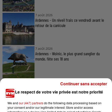
7 août 2026
Ardennes - Un réveil frais ce vendredi avant le
retour de la canicule
7 août 2026
Ardennes - Woinic, le plus grand sanglier du
monde, fête ses 18 ans
Continuer sans accepter
Le respect de votre vie privée est notre priorité
TITRES DIFFUSÉS
We and
our (447) partners
do the following data processing based on
your consent and/or our legitimate interest: Store and/or access
information on a device; Use limited data to select advertising; Create