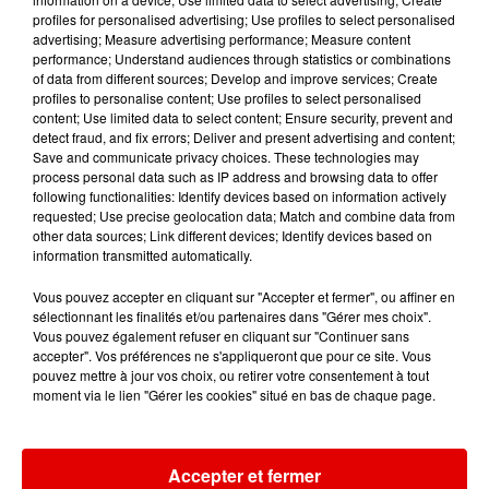
profiles for personalised advertising; Use profiles to select personalised
8h22
8h22
8h14
8h14
8h11
8h11
advertising; Measure advertising performance; Measure content
performance; Understand audiences through statistics or combinations
of data from different sources; Develop and improve services; Create
profiles to personalise content; Use profiles to select personalised
content; Use limited data to select content; Ensure security, prevent and
detect fraud, and fix errors; Deliver and present advertising and content;
Save and communicate privacy choices. These technologies may
process personal data such as IP address and browsing data to offer
SHAKIRA FEAT. BURNA
PIERRE DE MAERE
DR ALBAN
following functionalities: Identify devices based on information actively
Je Pense A Vous
Sing Hallelujah
BOY
requested; Use precise geolocation data; Match and combine data from
Dai Dai
other data sources; Link different devices; Identify devices based on
information transmitted automatically.
Vous pouvez accepter en cliquant sur "Accepter et fermer", ou affiner en
sélectionnant les finalités et/ou partenaires dans "Gérer mes choix".
Vous pouvez également refuser en cliquant sur "Continuer sans
accepter". Vos préférences ne s'appliqueront que pour ce site. Vous
pouvez mettre à jour vos choix, ou retirer votre consentement à tout
moment via le lien "Gérer les cookies" situé en bas de chaque page.
Accepter et fermer