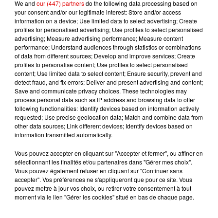
We and
our (447) partners
do the following data processing based on
your consent and/or our legitimate interest: Store and/or access
TITRES DIFFUSÉS
information on a device; Use limited data to select advertising; Create
profiles for personalised advertising; Use profiles to select personalised
advertising; Measure advertising performance; Measure content
performance; Understand audiences through statistics or combinations
of data from different sources; Develop and improve services; Create
9h10
9h10
9h07
9h07
9h04
9h04
profiles to personalise content; Use profiles to select personalised
content; Use limited data to select content; Ensure security, prevent and
detect fraud, and fix errors; Deliver and present advertising and content;
Save and communicate privacy choices. These technologies may
process personal data such as IP address and browsing data to offer
following functionalities: Identify devices based on information actively
requested; Use precise geolocation data; Match and combine data from
SHANIA TWAIN
JUNGELI FEAT. EMMA
MARTIN GARRIX & ED
other data sources; Link different devices; Identify devices based on
I'm Gonna Getcha
Juste Un Peu
SHEERAN
information transmitted automatically.
Good !
Repeat It
Vous pouvez accepter en cliquant sur "Accepter et fermer", ou affiner en
sélectionnant les finalités et/ou partenaires dans "Gérer mes choix".
Vous pouvez également refuser en cliquant sur "Continuer sans
accepter". Vos préférences ne s'appliqueront que pour ce site. Vous
pouvez mettre à jour vos choix, ou retirer votre consentement à tout
moment via le lien "Gérer les cookies" situé en bas de chaque page.