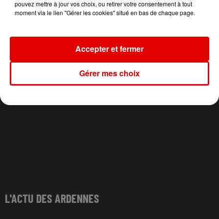
Soleil
Dynamite
SHEERAN
pouvez mettre à jour vos choix, ou retirer votre consentement à tout
Repeat It
moment via le lien "Gérer les cookies" situé en bas de chaque page.
Accepter et fermer
Gérer mes choix
L'ACTU DES ARDENNES