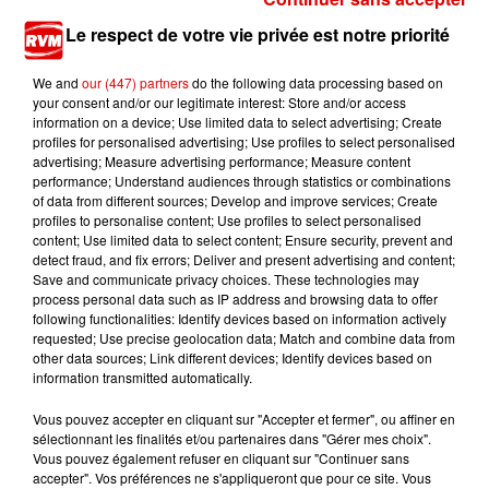
11h54
Le respect de votre vie privée est notre priorité
Ardennes - Deux blessés légers dans un accident
We and
our (447) partners
do the following data processing based on
your consent and/or our legitimate interest: Store and/or access
information on a device; Use limited data to select advertising; Create
profiles for personalised advertising; Use profiles to select personalised
advertising; Measure advertising performance; Measure content
performance; Understand audiences through statistics or combinations
of data from different sources; Develop and improve services; Create
profiles to personalise content; Use profiles to select personalised
content; Use limited data to select content; Ensure security, prevent and
TITRES DIFFUSÉS
detect fraud, and fix errors; Deliver and present advertising and content;
Save and communicate privacy choices. These technologies may
process personal data such as IP address and browsing data to offer
following functionalities: Identify devices based on information actively
22h12
22h12
22h10
22h10
22h07
22h07
requested; Use precise geolocation data; Match and combine data from
other data sources; Link different devices; Identify devices based on
information transmitted automatically.
Vous pouvez accepter en cliquant sur "Accepter et fermer", ou affiner en
sélectionnant les finalités et/ou partenaires dans "Gérer mes choix".
Vous pouvez également refuser en cliquant sur "Continuer sans
MARTIN GARRIX & ED
GIMS
SEAN PAUL FEAT. SIA
accepter". Vos préférences ne s'appliqueront que pour ce site. Vous