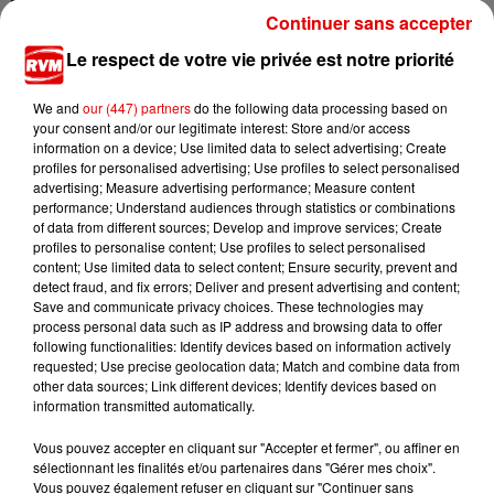
Ardennes - Des Ardennais au casting du film «
Continuer sans accepter
Les Gendarmes »
Le respect de votre vie privée est notre priorité
We and
our (447) partners
do the following data processing based on
your consent and/or our legitimate interest: Store and/or access
information on a device; Use limited data to select advertising; Create
profiles for personalised advertising; Use profiles to select personalised
advertising; Measure advertising performance; Measure content
performance; Understand audiences through statistics or combinations
TITRES DIFFUSÉS
of data from different sources; Develop and improve services; Create
profiles to personalise content; Use profiles to select personalised
content; Use limited data to select content; Ensure security, prevent and
detect fraud, and fix errors; Deliver and present advertising and content;
Save and communicate privacy choices. These technologies may
14h06
14h06
14h03
14h03
14h00
14h00
process personal data such as IP address and browsing data to offer
following functionalities: Identify devices based on information actively
requested; Use precise geolocation data; Match and combine data from
other data sources; Link different devices; Identify devices based on
information transmitted automatically.
Vous pouvez accepter en cliquant sur "Accepter et fermer", ou affiner en
AVA MAX
GIMS
ARIANA GRANDE
sélectionnant les finalités et/ou partenaires dans "Gérer mes choix".
Everytime I Cry
Soleil
Hate That I Made
(stronger)
You Love Me
Vous pouvez également refuser en cliquant sur "Continuer sans