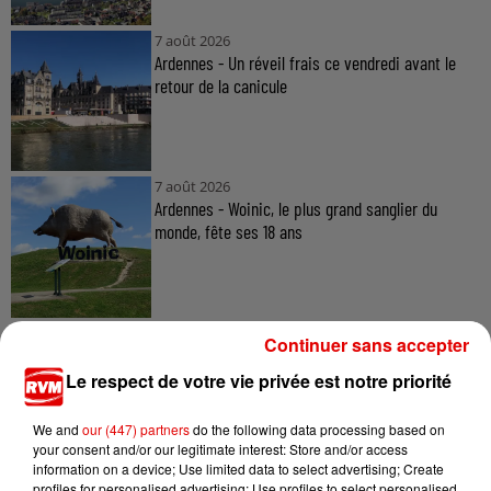
7 août 2026
Ardennes - Un réveil frais ce vendredi avant le
retour de la canicule
7 août 2026
Ardennes - Woinic, le plus grand sanglier du
monde, fête ses 18 ans
Continuer sans accepter
Le respect de votre vie privée est notre priorité
TITRES DIFFUSÉS
We and
our (447) partners
do the following data processing based on
your consent and/or our legitimate interest: Store and/or access
information on a device; Use limited data to select advertising; Create
profiles for personalised advertising; Use profiles to select personalised