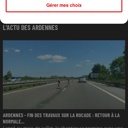
Gérer mes choix
L'ACTU DES ARDENNES
ARDENNES - FIN DES TRAVAUX SUR LA ROCADE : RETOUR À LA
NORMALE...
Lancé au mois de juillet, le chantier se termine avec une