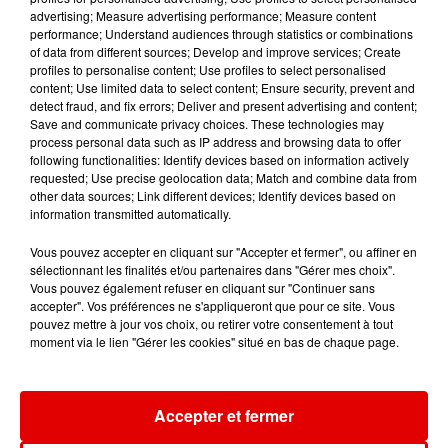
12h03
12h03
11h56
11h56
11h53
11h53
advertising; Measure advertising performance; Measure content
performance; Understand audiences through statistics or combinations
of data from different sources; Develop and improve services; Create
profiles to personalise content; Use profiles to select personalised
content; Use limited data to select content; Ensure security, prevent and
detect fraud, and fix errors; Deliver and present advertising and content;
Save and communicate privacy choices. These technologies may
RIVIERA
TAYC
TAME IMPALA & JENNIE
process personal data such as IP address and browsing data to offer
She Doesn't Mind
Girlfriend
Dracula
following functionalities: Identify devices based on information actively
requested; Use precise geolocation data; Match and combine data from
other data sources; Link different devices; Identify devices based on
information transmitted automatically.
Vous pouvez accepter en cliquant sur "Accepter et fermer", ou affiner en
sélectionnant les finalités et/ou partenaires dans "Gérer mes choix".
Vous pouvez également refuser en cliquant sur "Continuer sans
accepter". Vos préférences ne s'appliqueront que pour ce site. Vous
pouvez mettre à jour vos choix, ou retirer votre consentement à tout
moment via le lien "Gérer les cookies" situé en bas de chaque page.
Accepter et fermer