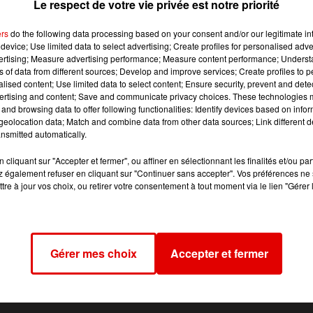
Le respect de votre vie privée est notre priorité
ers
do the following data processing based on your consent and/or our legitimate int
device; Use limited data to select advertising; Create profiles for personalised adver
 en collision vers 6h du matin dimanche 25 novembre sur la
vertising; Measure advertising performance; Measure content performance; Unders
ns of data from different sources; Develop and improve services; Create profiles to 
alised content; Use limited data to select content; Ensure security, prevent and detect
ertising and content; Save and communicate privacy choices. These technologies
urs, une femme de 32 ans et un homme de 21 ans.
and browsing data to offer following functionalities: Identify devices based on infor
sportée à l’hôpital, ses jours ne seraient pas en danger.
eolocation data; Match and combine data from other data sources; Link different de
nsmitted automatically.
r les circonstances de l’accident.
cliquant sur "Accepter et fermer", ou affiner en sélectionnant les finalités et/ou pa
 également refuser en cliquant sur "Continuer sans accepter". Vos préférences ne 
tre à jour vos choix, ou retirer votre consentement à tout moment via le lien "Gérer 
Gérer mes choix
Accepter et fermer