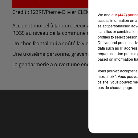
Crédit :
123RF/Pierre-Olivier CLEMENT-MANTION
We and
our (447) partn
access information on a 
Accident mortel à Jandun. Deux voitures sont entrées
select personalised ad
statistics or combinatio
RD35 au niveau de la commune de Jandun.
profiles to select person
Deliver and present adv
Un choc frontal qui a coûté la vie aux deux conducte
data such as IP address 
Une troisième personne, gravement blessée, a été tran
requested; Use precise g
based on information tra
La gendarmerie a ouvert une enquête afin de détermine
Vous pouvez accepter en 
mes choix". Vous pouvez
ce site. Vous pouvez met
bas de chaque page.