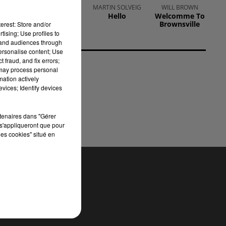
CHRISTOPHE
MARTIN SOLVEIG
WILL BROWN
Hello
Welcomme To
WILLEM
Brownsville
erest: Store and/or
Systaime
tising; Use profiles to
tand audiences through
personalise content; Use
 fraud, and fix errors;
 may process personal
mation actively
vices; Identify devices
rtenaires dans "Gérer
s'appliqueront que pour
les cookies" situé en