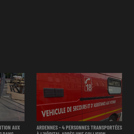
NTION AUX
ARDENNES - 4 PERSONNES TRANSPORTÉES
 DANS...
À L'HÔPITAL APRÈS UNE COLLISION...