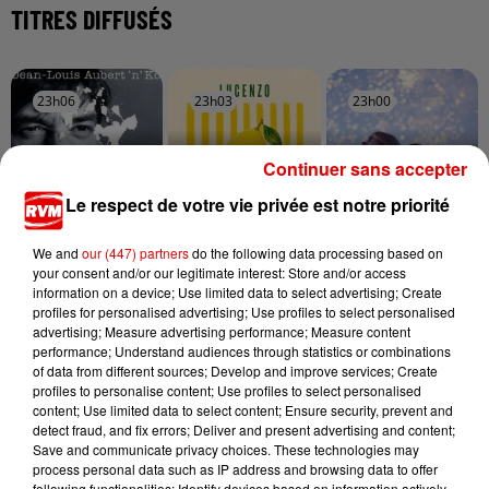
TITRES DIFFUSÉS
23h06
23h06
23h03
23h03
23h00
23h00
Continuer sans accepter
Le respect de votre vie privée est notre priorité
JEAN-LOUIS AUBERT
LUCENZO
ADELE CASTILLON
We and
our (447) partners
do the following data processing based on
Juste Une Illusion
Limencello
Ete Avec Toi
your consent and/or our legitimate interest: Store and/or access
information on a device; Use limited data to select advertising; Create
profiles for personalised advertising; Use profiles to select personalised
advertising; Measure advertising performance; Measure content
performance; Understand audiences through statistics or combinations
of data from different sources; Develop and improve services; Create
profiles to personalise content; Use profiles to select personalised
content; Use limited data to select content; Ensure security, prevent and
detect fraud, and fix errors; Deliver and present advertising and content;
Save and communicate privacy choices. These technologies may
process personal data such as IP address and browsing data to offer
following functionalities: Identify devices based on information actively