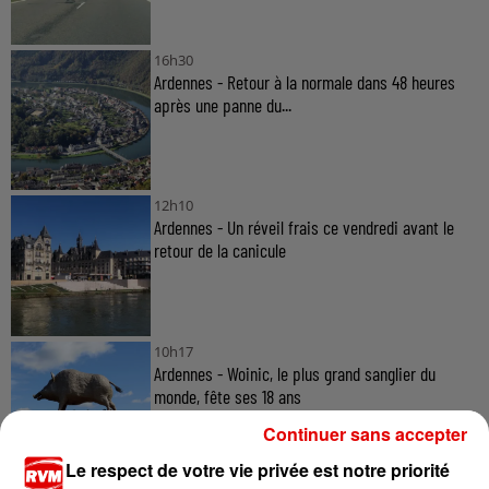
16h30
Ardennes - Retour à la normale dans 48 heures
après une panne du...
12h10
Ardennes - Un réveil frais ce vendredi avant le
retour de la canicule
10h17
Ardennes - Woinic, le plus grand sanglier du
monde, fête ses 18 ans
Continuer sans accepter
Le respect de votre vie privée est notre priorité