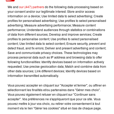
We and
our (447) partners
do the following data processing based on
your consent and/or our legitimate interest: Store and/or access
information on a device; Use limited data to select advertising; Create
profiles for personalised advertising; Use profiles to select personalised
TITRES DIFFUSÉS
advertising; Measure advertising performance; Measure content
performance; Understand audiences through statistics or combinations
of data from different sources; Develop and improve services; Create
profiles to personalise content; Use profiles to select personalised
22h57
22h57
22h53
22h53
22h51
22h51
content; Use limited data to select content; Ensure security, prevent and
detect fraud, and fix errors; Deliver and present advertising and content;
Save and communicate privacy choices. These technologies may
process personal data such as IP address and browsing data to offer
following functionalities: Identify devices based on information actively
requested; Use precise geolocation data; Match and combine data from
other data sources; Link different devices; Identify devices based on
BORIS WAY
MODJO
MILKY
information transmitted automatically.
Your Love
Lady
Juste The Way You
Are
Vous pouvez accepter en cliquant sur "Accepter et fermer", ou affiner en
sélectionnant les finalités et/ou partenaires dans "Gérer mes choix".
Vous pouvez également refuser en cliquant sur "Continuer sans
accepter". Vos préférences ne s'appliqueront que pour ce site. Vous
pouvez mettre à jour vos choix, ou retirer votre consentement à tout
moment via le lien "Gérer les cookies" situé en bas de chaque page.