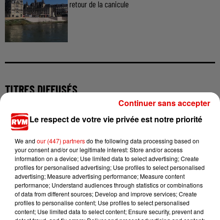
retour de la canicule
TITRES DIFFUSÉS
Continuer sans accepter
Le respect de votre vie privée est notre priorité
11h57
11h57
11h55
11h55
11h51
11h51
We and
our (447) partners
do the following data processing based on
your consent and/or our legitimate interest: Store and/or access
information on a device; Use limited data to select advertising; Create
profiles for personalised advertising; Use profiles to select personalised
advertising; Measure advertising performance; Measure content
performance; Understand audiences through statistics or combinations
24KGOLDN
CHRISTOPHE WILLEM
EVANESCENCE
of data from different sources; Develop and improve services; Create
Mood
Systaime
Who Will You
profiles to personalise content; Use profiles to select personalised
Follow
content; Use limited data to select content; Ensure security, prevent and