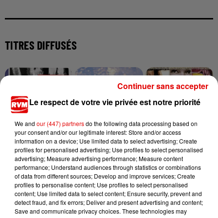
TITRES DIFFUSÉS
10h05
10h05
10h02
10h02
9h56
9h56
Continuer sans accepter
Le respect de votre vie privée est notre priorité
We and
our (447) partners
do the following data processing based on
your consent and/or our legitimate interest: Store and/or access
information on a device; Use limited data to select advertising; Create
ONE DIRECTION
ADELE CASTILLON
LUCY PEARL
profiles for personalised advertising; Use profiles to select personalised
Story Of My Life
Ete Avec Toi
Don't Mess With My
advertising; Measure advertising performance; Measure content
Man
performance; Understand audiences through statistics or combinations
of data from different sources; Develop and improve services; Create
profiles to personalise content; Use profiles to select personalised
content; Use limited data to select content; Ensure security, prevent and
detect fraud, and fix errors; Deliver and present advertising and content;
Save and communicate privacy choices. These technologies may