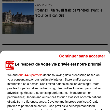
7 août 2026
Ardennes - Un réveil frais ce vendredi avant le
retour de la canicule
Continuer sans accepter
TITRES DIFFUSÉS
Le respect de votre vie privée est notre priorité
We and
our (447) partners
do the following data processing based on
15h15
15h15
15h12
15h12
15h09
15h09
your consent and/or our legitimate interest: Store and/or access
information on a device; Use limited data to select advertising; Create
profiles for personalised advertising; Use profiles to select personalised
advertising; Measure advertising performance; Measure content
performance; Understand audiences through statistics or combinations
of data from different sources; Develop and improve services; Create
profiles to personalise content; Use profiles to select personalised
SUZANNE VEGA
TOVE LO X STROMAE
ALEX WARREN