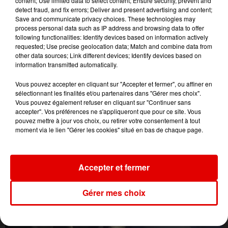
content; Use limited data to select content; Ensure security, prevent and
Luka
Des Fleurs
Passenger
detect fraud, and fix errors; Deliver and present advertising and content;
Save and communicate privacy choices. These technologies may
process personal data such as IP address and browsing data to offer
following functionalities: Identify devices based on information actively
requested; Use precise geolocation data; Match and combine data from
other data sources; Link different devices; Identify devices based on
information transmitted automatically.
Vous pouvez accepter en cliquant sur "Accepter et fermer", ou affiner en
sélectionnant les finalités et/ou partenaires dans "Gérer mes choix".
Vous pouvez également refuser en cliquant sur "Continuer sans
accepter". Vos préférences ne s'appliqueront que pour ce site. Vous
pouvez mettre à jour vos choix, ou retirer votre consentement à tout
moment via le lien "Gérer les cookies" situé en bas de chaque page.
Accepter et fermer
Gérer mes choix
L'ACTU DES ARDENNES