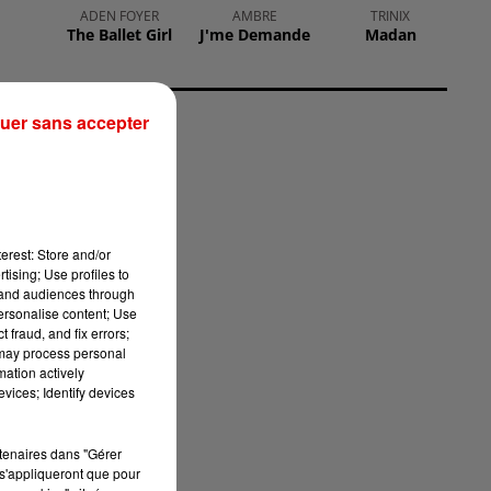
ADEN FOYER
AMBRE
TRINIX
The Ballet Girl
J'me Demande
Madan
uer sans accepter
erest: Store and/or
tising; Use profiles to
tand audiences through
personalise content; Use
 fraud, and fix errors;
 may process personal
mation actively
vices; Identify devices
rtenaires dans "Gérer
s'appliqueront que pour