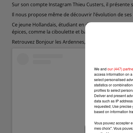
Sur son compte Instagram Thieu Custers, il présente 
Il nous propose même de découvrir l’évolution de ses p
Ce jeune Hollandais, étudiant en design, emploie ég
épices, comme la ciboulette et basilic, mais aussi des 
Retrouvez Bonjour les Ardennes, du lundi au vendredi
We and
our (447) partn
access information on a 
select personalised ad
statistics or combinatio
profiles to select person
Deliver and present adv
data such as IP address 
requested; Use precise g
based on information tra
Vous pouvez accepter en 
mes choix". Vous pouvez