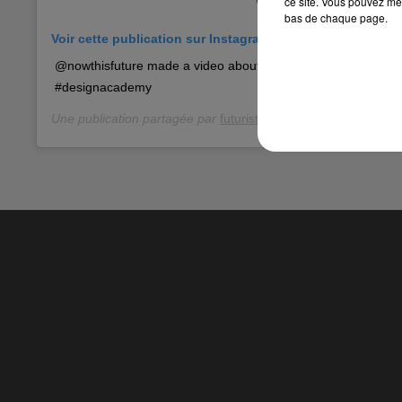
ce site. Vous pouvez met
bas de chaque page.
Voir cette publication sur Instagram
@nowthisfuture made a video about my project! #bodyponics
#designacademy
Une publication partagée par
futuristic biosocial designer
(@th