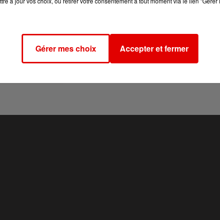
tre à jour vos choix, ou retirer votre consentement à tout moment via le lien "Gérer 
 #thieucusters
Gérer mes choix
Accepter et fermer
ieu.custers) le
15 Nov. 2018 à 8 :52 PST