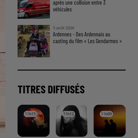
après une collision entre 3
véhicules
5 août 2026
Ardennes - Des Ardennais au
casting du film « Les Gendarmes »
TITRES DIFFUSÉS
11h15
11h15
11h12
11h12
11h09
11h09