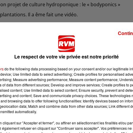
son projet de culture hydroponique : le « bodyponics »
lantations. Il a ême fait une vidéo.
alement le même procédé pour faire pousser ses propres
légumes, tels que des radis.
Contin
, 6h-9h sur RVM.
Le respect de votre vie privée est notre priorité
ers
do the following data processing based on your consent and/or our legitimate int
device; Use limited data to select advertising; Create profiles for personalised adver
vertising; Measure advertising performance; Measure content performance; Unders
ns of data from different sources; Develop and improve services; Create profiles to 
alised content; Use limited data to select content; Ensure security, prevent and detect
ertising and content; Save and communicate privacy choices. These technologies
and browsing data to offer following functionalities: Identify devices based on infor
eolocation data; Match and combine data from other data sources; Link different de
nsmitted automatically.
cliquant sur "Accepter et fermer", ou affiner en sélectionnant les finalités et/ou pa
 également refuser en cliquant sur "Continuer sans accepter". Vos préférences ne 