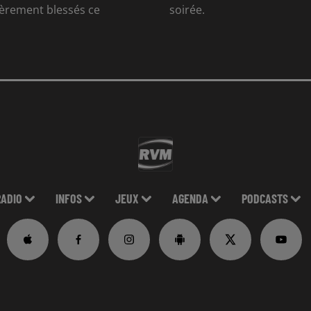
gèrement blessés ce
soirée.
RADIO
INFOS
JEUX
AGENDA
PODCASTS