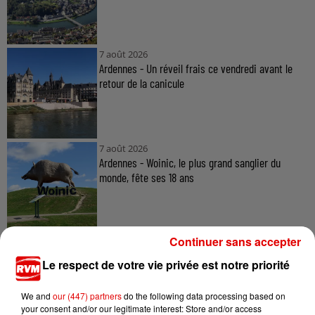
7 août 2026
Ardennes - Un réveil frais ce vendredi avant le
retour de la canicule
7 août 2026
Ardennes - Woinic, le plus grand sanglier du
monde, fête ses 18 ans
Continuer sans accepter
Le respect de votre vie privée est notre priorité
TITRES DIFFUSÉS
We and
our (447) partners
do the following data processing based on
your consent and/or our legitimate interest: Store and/or access