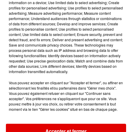
information on a device; Use limited data to select advertising; Create
profiles for personalised advertising; Use profiles to select personalised
advertising; Measure advertising performance; Measure content
8h38
8h38
8h35
8h35
8h32
8h32
performance; Understand audiences through statistics or combinations
of data from different sources; Develop and improve services; Create
profiles to personalise content; Use profiles to select personalised
content; Use limited data to select content; Ensure security, prevent and
detect fraud, and fix errors; Deliver and present advertising and content;
Save and communicate privacy choices. These technologies may
process personal data such as IP address and browsing data to offer
DJO
HUGEL, IMAEL ANGEL,
ADELE CASTILLON
following functionalities: Identify devices based on information actively
End Of Beginning
Ete Avec Toi
ULTRA NATE
requested; Use precise geolocation data; Match and combine data from
Movin' To The Sun
other data sources; Link different devices; Identify devices based on
information transmitted automatically.
Vous pouvez accepter en cliquant sur "Accepter et fermer", ou affiner en
sélectionnant les finalités et/ou partenaires dans "Gérer mes choix".
Vous pouvez également refuser en cliquant sur "Continuer sans
accepter". Vos préférences ne s'appliqueront que pour ce site. Vous
pouvez mettre à jour vos choix, ou retirer votre consentement à tout
moment via le lien "Gérer les cookies" situé en bas de chaque page.
Accepter et fermer