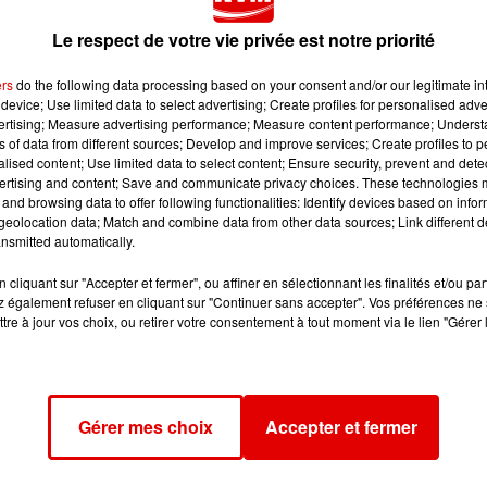
Le respect de votre vie privée est notre priorité
ers
do the following data processing based on your consent and/or our legitimate int
un supermarché de Montbéliard. Il a ensuite collé l’étiquette 
device; Use limited data to select advertising; Create profiles for personalised adver
vertising; Measure advertising performance; Measure content performance; Unders
à une caisse automatique. Il a ensuite réussi à repartir san
ns of data from different sources; Develop and improve services; Create profiles to 
alised content; Use limited data to select content; Ensure security, prevent and detect
ertising and content; Save and communicate privacy choices. These technologies
enouvelé l’expérience dès le lendemain. Mais cette fois, il s’e
and browsing data to offer following functionalities: Identify devices based on infor
ir revendu la première PS4, 100 euros. Il voulait se faire de
eolocation data; Match and combine data from other data sources; Link different de
nsmitted automatically.
r à Nice.
jeune homme vient d’écoper de 4 mois de prison avec sursis
cliquant sur "Accepter et fermer", ou affiner en sélectionnant les finalités et/ou pa
 également refuser en cliquant sur "Continuer sans accepter". Vos préférences ne 
, 6h-9h sur RVM.
tre à jour vos choix, ou retirer votre consentement à tout moment via le lien "Gérer 
Gérer mes choix
Accepter et fermer