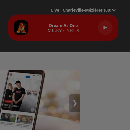
Live :
Charleville-Mézières (08)
Dream As One
MILEY CYRUS
❯