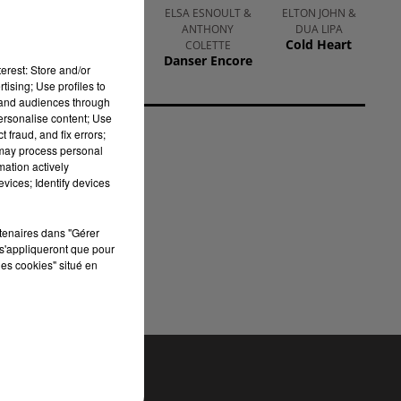
MILEY CYRUS
ELSA ESNOULT &
ELTON JOHN &
Dream As One
ANTHONY
DUA LIPA
Cold Heart
COLETTE
Danser Encore
erest: Store and/or
à
tising; Use profiles to
tand audiences through
s
personalise content; Use
 fraud, and fix errors;
 may process personal
st
mation actively
vices; Identify devices
.
rtenaires dans "Gérer
s'appliqueront que pour
les cookies" situé en