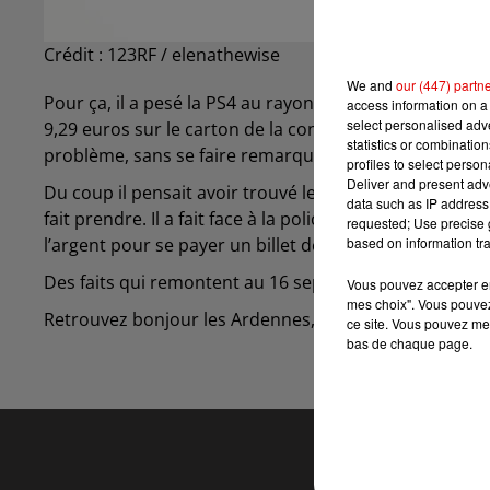
Crédit :
123RF / elenathewise
We and
our (447) partn
Pour ça, il a pesé la PS4 au rayon fruits et légumes d’
access information on a 
select personalised ad
9,29 euros sur le carton de la console avant de passer 
statistics or combinatio
problème, sans se faire remarquer.
profiles to select person
Deliver and present adv
Du coup il pensait avoir trouvé le bon filon, il a donc r
data such as IP address 
fait prendre. Il a fait face à la police. Il a expliqué avo
requested; Use precise g
based on information tra
l’argent pour se payer un billet de train pour retourne
Des faits qui remontent au 16 septembre dernier. Le 
Vous pouvez accepter en 
mes choix". Vous pouvez
Retrouvez bonjour les Ardennes, du lundi au vendredi
ce site. Vous pouvez met
bas de chaque page.