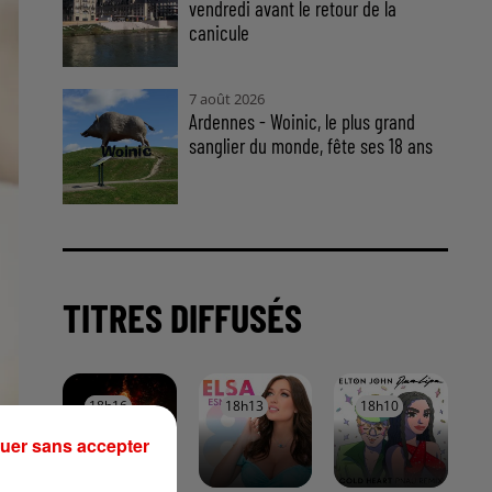
vendredi avant le retour de la
canicule
7 août 2026
Ardennes - Woinic, le plus grand
sanglier du monde, fête ses 18 ans
TITRES DIFFUSÉS
18h16
18h16
18h13
18h13
18h10
18h10
uer sans accepter