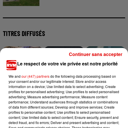
TITRES DIFFUSÉS
Continuer sans accepter
9h07
9h07
9h04
9h04
8h56
8h56
Le respect de votre vie privée est notre priorité
We and
our (447) partners
do the following data processing based on
your consent and/or our legitimate interest: Store and/or access
information on a device; Use limited data to select advertising; Create
JUNGELI FEAT. EMMA
profiles for personalised advertising; Use profiles to select personalised
MARTIN GARRIX & ED
JEAN-JACQUES
Juste Un Peu
advertising; Measure advertising performance; Measure content
SHEERAN
GOLDMAN
Repeat It
Elle Attend
performance; Understand audiences through statistics or combinations
of data from different sources; Develop and improve services; Create
profiles to personalise content; Use profiles to select personalised
content; Use limited data to select content; Ensure security, prevent and
detect fraud, and fix errors; Deliver and present advertising and content;
Save and communicate privacy choices. These technologies may