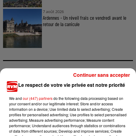
7 août 2026
Ardennes - Un réveil frais ce vendredi avant le
retour de la canicule
Continuer sans accepter
TITRES DIFFUSÉS
Le respect de votre vie privée est notre priorité
We and
our (447) partners
do the following data processing based on
6h55
6h55
6h52
6h52
6h47
6h47
your consent and/or our legitimate interest: Store and/or access
information on a device; Use limited data to select advertising; Create
profiles for personalised advertising; Use profiles to select personalised
advertising; Measure advertising performance; Measure content
performance; Understand audiences through statistics or combinations
of data from different sources; Develop and improve services; Create