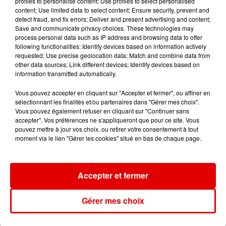
profiles to personalise content; Use profiles to select personalised
MADONNA
AMIR
MACKLEMORE & RYAN
content; Use limited data to select content; Ensure security, prevent and
Papa Don't Preach
A L'imparfaite
LEWIS
detect fraud, and fix errors; Deliver and present advertising and content;
Thrift Shop
Save and communicate privacy choices. These technologies may
process personal data such as IP address and browsing data to offer
following functionalities: Identify devices based on information actively
requested; Use precise geolocation data; Match and combine data from
other data sources; Link different devices; Identify devices based on
information transmitted automatically.
Vous pouvez accepter en cliquant sur "Accepter et fermer", ou affiner en
sélectionnant les finalités et/ou partenaires dans "Gérer mes choix".
Vous pouvez également refuser en cliquant sur "Continuer sans
accepter". Vos préférences ne s'appliqueront que pour ce site. Vous
pouvez mettre à jour vos choix, ou retirer votre consentement à tout
moment via le lien "Gérer les cookies" situé en bas de chaque page.
Accepter et fermer
Gérer mes choix
L'ACTU DES ARDENNES