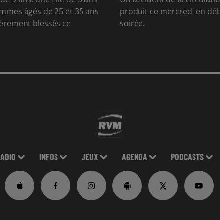
mmes âgés de 25 et 35 ans
produit ce mercredi en dé
gèrement blessés ce
soirée.
RADIO
INFOS
JEUX
AGENDA
PODCASTS