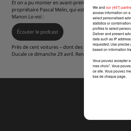
Et on a pu monter en avant-première dans l’une de ses
We and
our (447) partn
propriétaire Pascal Melin, qui est aussi président de l
access information on a 
Manon Lo-voï :
select personalised ad
statistics or combinatio
profiles to select person
Écouter le podcast
Deliver and present adv
data such as IP address 
requested; Use precise g
Près de cent voitures – dont des 2 CV, des Spitfire, et
based on information tra
Ducale ce dimanche 29 avril. Rendez-vous de 10 à 17h 
Vous pouvez accepter en 
mes choix". Vous pouvez
ce site. Vous pouvez met
bas de chaque page.