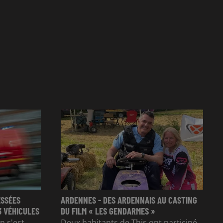
ESSÉES
ARDENNES - DES ARDENNAIS AU CASTING
3 VÉHICULES
DU FILM « LES GENDARMES »
n s'est
Deux habitants de This ont participé