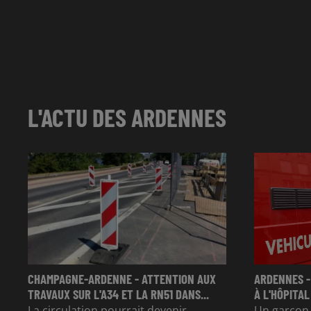
L'ACTU DES ARDENNES
CHAMPAGNE-ARDENNE - ATTENTION AUX
ARDENNES -
TRAVAUX SUR L'A34 ET LA RN51 DANS...
À L'HÔPITAL
La circulation pourrait devenir
Un garçon d