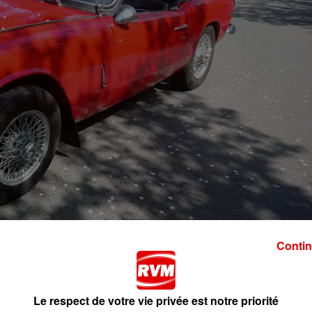
Contin
ème
itures. Dans le cadre de la 2
journée nationale des véhic
 Ardennes se sont unis pour exposer ensemble leurs
r la Place Ducale de Charleville.
Le respect de votre vie privée est notre priorité