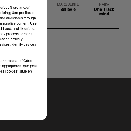
on
HARRY STYLES
MARGUERITE
NAIKA
erest: Store and/or
Watermelon
Bellevie
One Track
tising; Use profiles to
Sugar
Mind
tand audiences through
personalise content; Use
 fraud, and fix errors;
 may process personal
mation actively
vices; Identify devices
rtenaires dans "Gérer
s'appliqueront que pour
les cookies" situé en