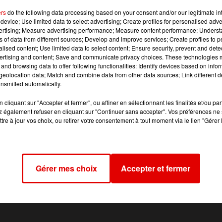
 vieilles voitures : une Mercedes rouge de 1980. Ecoutez s
ers
do the following data processing based on your consent and/or our legitimate int
’Association des belles voitures ardennaises, au micro de
device; Use limited data to select advertising; Create profiles for personalised adver
vertising; Measure advertising performance; Measure content performance; Unders
ns of data from different sources; Develop and improve services; Create profiles to 
alised content; Use limited data to select content; Ensure security, prevent and detect
ertising and content; Save and communicate privacy choices. These technologies
and browsing data to offer following functionalities: Identify devices based on infor
eolocation data; Match and combine data from other data sources; Link different de
 autres vespas et deux-roues – seront exposées sur la Place
nsmitted automatically.
pour en prendre plein les yeux.
cliquant sur "Accepter et fermer", ou affiner en sélectionnant les finalités et/ou pa
 également refuser en cliquant sur "Continuer sans accepter". Vos préférences ne 
tre à jour vos choix, ou retirer votre consentement à tout moment via le lien "Gérer 
Gérer mes choix
Accepter et fermer