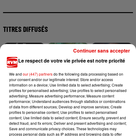
TITRES DIFFUSÉS
Continuer sans accepter
4h36
4h36
4h32
4h32
4h28
4h28
Le respect de votre vie privée est notre priorité
We and
our (447) partners
do the following data processing based on
your consent and/or our legitimate interest: Store and/or access
information on a device; Use limited data to select advertising; Create
profiles for personalised advertising; Use profiles to select personalised
FLOYYMENOR & CRIS MJ
TAYLOR SWIFT
INDOCHINE
Gata Only
Elizabeth Taylor
Les Nouveaux
advertising; Measure advertising performance; Measure content
Soleils
performance; Understand audiences through statistics or combinations
of data from different sources; Develop and improve services; Create
profiles to personalise content; Use profiles to select personalised
content; Use limited data to select content; Ensure security, prevent and
detect fraud, and fix errors; Deliver and present advertising and content;
Save and communicate privacy choices. These technologies may
process personal data such as IP address and browsing data to offer