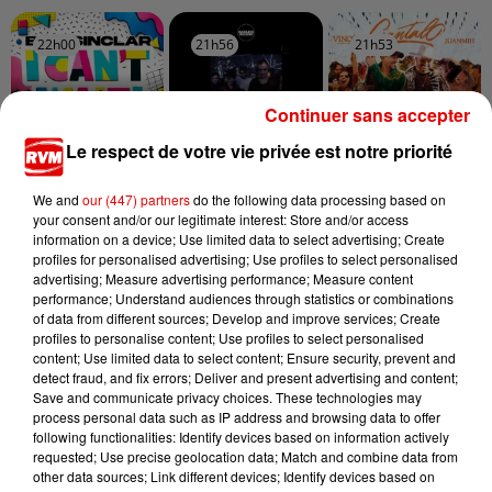
22h00
22h00
21h56
21h56
21h53
21h53
Continuer sans accepter
Le respect de votre vie privée est notre priorité
BOB SINCLAR & KIESZA
ONE O ONE
LA PETITE CULOTTE
We and
our (447) partners
do the following data processing based on
I Can't Wait
Rock To The Beat
Cantalo
your consent and/or our legitimate interest: Store and/or access
information on a device; Use limited data to select advertising; Create
profiles for personalised advertising; Use profiles to select personalised
advertising; Measure advertising performance; Measure content
performance; Understand audiences through statistics or combinations
of data from different sources; Develop and improve services; Create
profiles to personalise content; Use profiles to select personalised
content; Use limited data to select content; Ensure security, prevent and
detect fraud, and fix errors; Deliver and present advertising and content;
Save and communicate privacy choices. These technologies may
process personal data such as IP address and browsing data to offer
following functionalities: Identify devices based on information actively
requested; Use precise geolocation data; Match and combine data from
other data sources; Link different devices; Identify devices based on