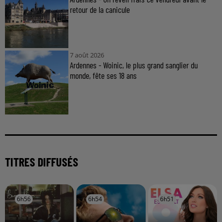
retour de la canicule
7 août 2026
Ardennes - Woinic, le plus grand sanglier du
monde, fête ses 18 ans
TITRES DIFFUSÉS
6h56
6h56
6h54
6h54
6h51
6h51