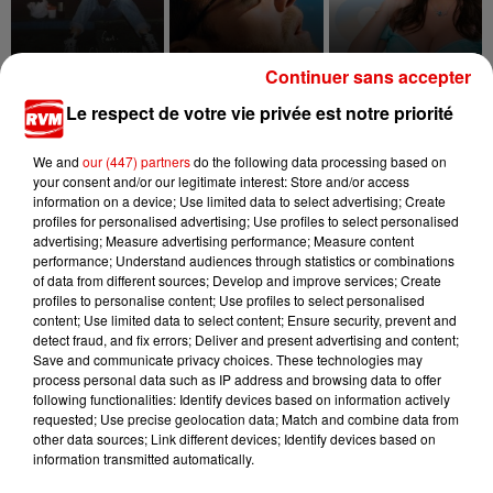
Continuer sans accepter
CAMILA CABELLO & ED
ALEX WARREN
ELSA ESNOULT &
Fever Dream
SHEERAN
ANTHONY COLETTE
Le respect de votre vie privée est notre priorité
Bam Bam
Danser Encore
We and
our (447) partners
do the following data processing based on
your consent and/or our legitimate interest: Store and/or access
information on a device; Use limited data to select advertising; Create
profiles for personalised advertising; Use profiles to select personalised
advertising; Measure advertising performance; Measure content
performance; Understand audiences through statistics or combinations
of data from different sources; Develop and improve services; Create
profiles to personalise content; Use profiles to select personalised
content; Use limited data to select content; Ensure security, prevent and
detect fraud, and fix errors; Deliver and present advertising and content;
Save and communicate privacy choices. These technologies may
process personal data such as IP address and browsing data to offer
following functionalities: Identify devices based on information actively
requested; Use precise geolocation data; Match and combine data from
other data sources; Link different devices; Identify devices based on
information transmitted automatically.