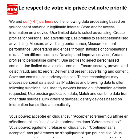
Le respect de votre vie privée est notre priorité
We and
our (447) partners
do the following data processing based on
your consent and/or our legitimate interest: Store and/or access
information on a device; Use limited data to select advertising; Create
profiles for personalised advertising; Use profiles to select personalised
TITRES DIFFUSÉS
advertising; Measure advertising performance; Measure content
performance; Understand audiences through statistics or combinations
of data from different sources; Develop and improve services; Create
profiles to personalise content; Use profiles to select personalised
content; Use limited data to select content; Ensure security, prevent and
6h03
6h03
6h00
6h00
5h56
5h56
detect fraud, and fix errors; Deliver and present advertising and content;
Save and communicate privacy choices. These technologies may
process personal data such as IP address and browsing data to offer
following functionalities: Identify devices based on information actively
requested; Use precise geolocation data; Match and combine data from
other data sources; Link different devices; Identify devices based on
information transmitted automatically.
GALA
PIERRE DE MAERE
DERMOT KENNEDY
Freed From Desire
Je Pense A Vous
Kiss Me
Vous pouvez accepter en cliquant sur "Accepter et fermer", ou affiner en
sélectionnant les finalités et/ou partenaires dans "Gérer mes choix".
Vous pouvez également refuser en cliquant sur "Continuer sans
accepter". Vos préférences ne s'appliqueront que pour ce site. Vous