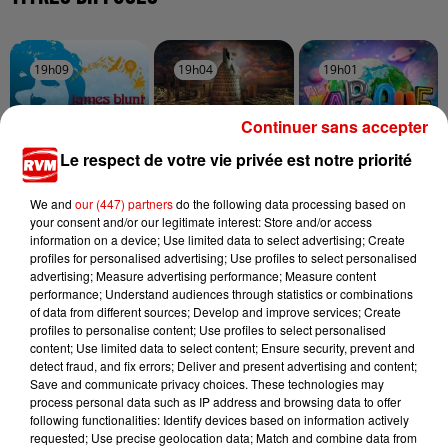
19h09
19h09
19h04
19h04
19h01
19h01
Continuer sans accepter
Le respect de votre vie privée est notre priorité
JAMES BLUNT
INDOCHINE
FARRUKO
We and
our (447) partners
do the following data processing based on
You're Beautiful
Les Nouveaux
Yapaque
your consent and/or our legitimate interest: Store and/or access
Soleils
information on a device; Use limited data to select advertising; Create
profiles for personalised advertising; Use profiles to select personalised
advertising; Measure advertising performance; Measure content
performance; Understand audiences through statistics or combinations
of data from different sources; Develop and improve services; Create
profiles to personalise content; Use profiles to select personalised
content; Use limited data to select content; Ensure security, prevent and
detect fraud, and fix errors; Deliver and present advertising and content;
Save and communicate privacy choices. These technologies may
process personal data such as IP address and browsing data to offer
following functionalities: Identify devices based on information actively
requested; Use precise geolocation data; Match and combine data from