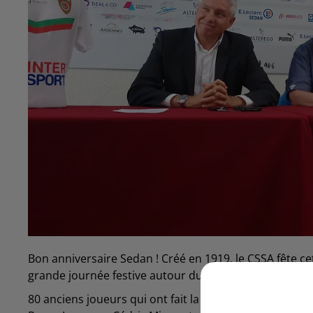
Bon anniversaire Sedan ! Créé en 1919, le CSSA fête ce
grande journée festive autour du football sera orga
80 anciens joueurs qui ont fait la gloire de Sedan rev