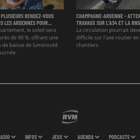
 PLUSIEURS RENDEZ-VOUS
CHAMPAGNE-ARDENNE - ATTE
S LES ARDENNES POUR...
TRAVAUX SUR L'A34 ET LA RN51
partement, le soleil sera
La circulation pourrait dev
rès de 90 %, offrant une
difficile sur l'axe routier e
 de baisse de luminosité
chantiers
journée.
RADIO
INFOS
JEUX
AGENDA
PODCASTS