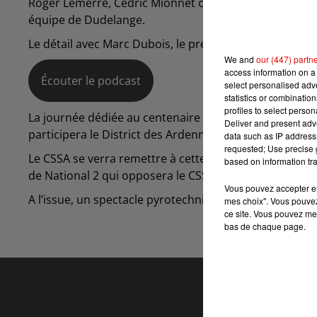
Roger Lemerre, Cédric Mionnet ou encore Patrick Regn
équipe de Dudelange.
Le détail avec Marc Dubois, le président du CSSA, inte
We and
our (447) partn
access information on a 
Écouter le podcast
select personalised ad
statistics or combinatio
profiles to select person
La journée dédiée au centenaire débutera à 13h sa
Deliver and present adv
participera le District des Ardennes.
data such as IP address 
requested; Use precise g
Le CSSA se verra remettre à cette occasion le label offi
based on information tra
de National 2 qui opposera le CSSA à Sainte-Geneviève
Vous pouvez accepter en 
A l’issue, un spectacle pyrotechnique viendra clôturer l
mes choix". Vous pouvez
ce site. Vous pouvez met
bas de chaque page.