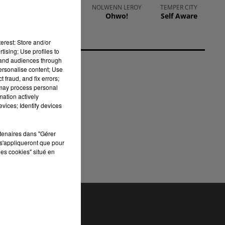
ne
MARTIN GARRIX &
NOLWENN LEROY
TEMPER CITY
Ohwo!
Self Aware
ED SHEERAN
Repeat It
erest: Store and/or
tising; Use profiles to
tand audiences through
personalise content; Use
 fraud, and fix errors;
el
 may process personal
mation actively
vices; Identify devices
e
rtenaires dans "Gérer
s'appliqueront que pour
les cookies" situé en