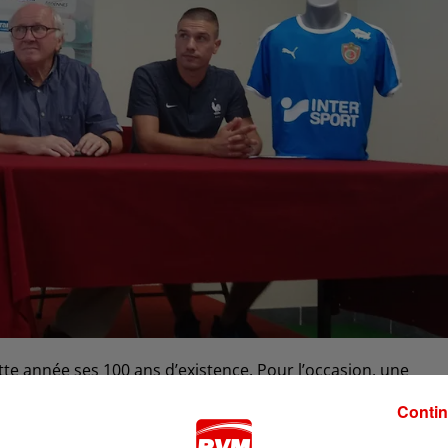
tte année ses 100 ans d’existence. Pour l’occasion, une
nisée ce samedi 14 septembre au Stade Dugauguez.
Contin
iendront fouler la pelouse ardennaise, dont Claude Breny,