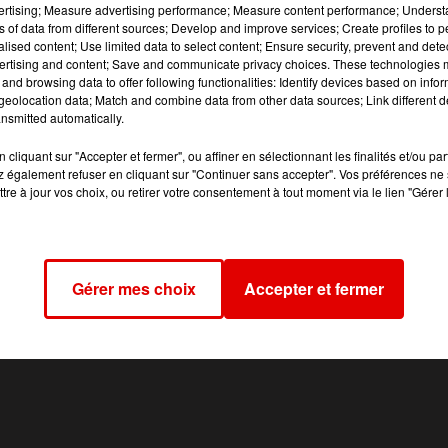
Au Collège les Aurains à Fumay, les agents présents sont
vertising; Measure advertising performance; Measure content performance; Unders
nnels dans le respect du protocole sanitaire. Enfin l’éc
ns of data from different sources; Develop and improve services; Create profiles to 
alised content; Use limited data to select content; Ensure security, prevent and detect
bre inclus.
ertising and content; Save and communicate privacy choices. These technologies
and browsing data to offer following functionalities: Identify devices based on infor
eolocation data; Match and combine data from other data sources; Link different de
nsmitted automatically.
cliquant sur "Accepter et fermer", ou affiner en sélectionnant les finalités et/ou pa
 également refuser en cliquant sur "Continuer sans accepter". Vos préférences ne 
tre à jour vos choix, ou retirer votre consentement à tout moment via le lien "Gérer 
Gérer mes choix
Accepter et fermer