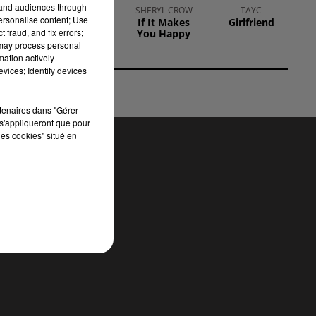
 en
tand audiences through
MARGUERITE
SHERYL CROW
TAYC
ole
personalise content; Use
Bellevie
If It Makes
Girlfriend
 fraud, and fix errors;
You Happy
 may process personal
mation actively
vices; Identify devices
rtenaires dans "Gérer
s'appliqueront que pour
les cookies" situé en