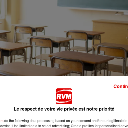
Contin
s la Vallée de la Meuse. La situation sanitaire ayant évo
es de l’Éducation nationale des Ardennes, après accord
Le respect de votre vie privée est notre priorité
 la cité scolaire Vauban de Givet jusqu’en fin de semaine.
ers
do the following data processing based on your consent and/or our legitimate int
services de l’ARS, 55 élèves sont tenus de rester chez eux. 
device; Use limited data to select advertising; Create profiles for personalised adver