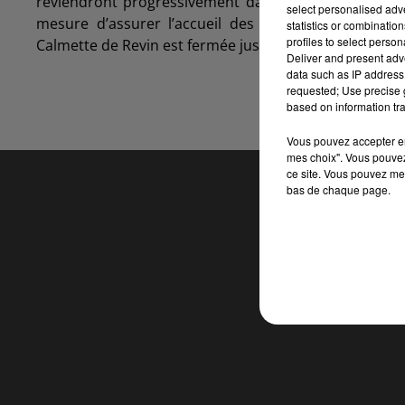
reviendront progressivement dans l’établissement. 
select personalised ad
mesure d’assurer l’accueil des élèves et des perso
statistics or combinatio
profiles to select person
Calmette de Revin est fermée jusqu’au mardi 24 novem
Deliver and present adv
data such as IP address 
requested; Use precise g
based on information tra
Vous pouvez accepter en 
mes choix". Vous pouvez
ce site. Vous pouvez met
bas de chaque page.