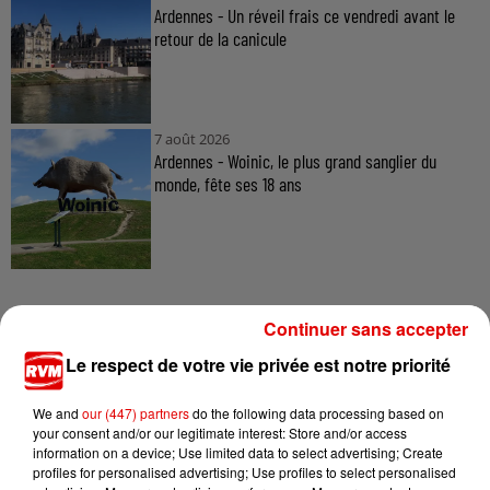
Ardennes - Un réveil frais ce vendredi avant le
retour de la canicule
7 août 2026
Ardennes - Woinic, le plus grand sanglier du
monde, fête ses 18 ans
Continuer sans accepter
Le respect de votre vie privée est notre priorité
TITRES DIFFUSÉS
We and
our (447) partners
do the following data processing based on
your consent and/or our legitimate interest: Store and/or access
information on a device; Use limited data to select advertising; Create
15h35
15h35
15h32
15h32
15h28
15h28
profiles for personalised advertising; Use profiles to select personalised