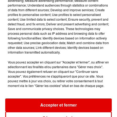
advertising; Measure advertising performance; Measure content
performance; Understand audiences through statistics or combinations
of data from different sources; Develop and improve services; Create
profiles to personalise content; Use profiles to select personalised
content; Use limited data to select content; Ensure security, prevent and
detect fraud, and fix errors; Deliver and present advertising and content;
MATMATAH
LUCENZO
ARIANA GRANDE
Save and communicate privacy choices. These technologies may
Lambe An Dro
Limencello
Hate That I Made
process personal data such as IP address and browsing data to offer
You Love Me
following functionalities: Identify devices based on information actively
requested; Use precise geolocation data; Match and combine data from
other data sources; Link different devices; Identify devices based on
information transmitted automatically.
Vous pouvez accepter en cliquant sur "Accepter et fermer", ou affiner en
sélectionnant les finalités et/ou partenaires dans "Gérer mes choix".
Vous pouvez également refuser en cliquant sur "Continuer sans
accepter". Vos préférences ne s'appliqueront que pour ce site. Vous
pouvez mettre à jour vos choix, ou retirer votre consentement à tout
moment via le lien "Gérer les cookies" situé en bas de chaque page.
Accepter et fermer