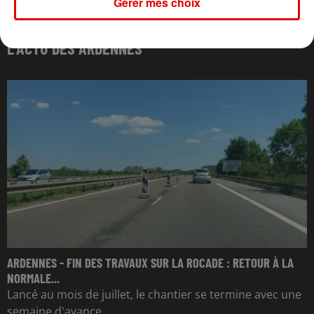
Gérer mes choix
L'ACTU DES ARDENNES
ARDENNES - FIN DES TRAVAUX SUR LA ROCADE : RETOUR À LA
NORMALE...
Lancé au mois de juillet, le chantier se termine avec une
semaine d'avance.