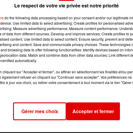
Le respect de votre vie privée est notre priorité
ers
do the following data processing based on your consent and/or our legitimate int
device; Use limited data to select advertising; Create profiles for personalised adver
ur son copain parce qu'il ronflait trop fort.
vertising; Measure advertising performance; Measure content performance; Unders
 stable, a été transporté à l'hôpital pendant que la police
ns of data from different sources; Develop and improve services; Create profiles to 
alised content; Use limited data to select content; Ensure security, prevent and detect
a tiré une balle dans le bras de son copain dans le mobile-
ertising and content; Save and communicate privacy choices. These technologies
 pied de son lit.
and browsing data to offer following functionalities: Identify devices based on infor
eolocation data; Match and combine data from other data sources; Link different de
e se serait déchargée toute seule alors qu'elle tentait de
nsmitted automatically.
cliquant sur "Accepter et fermer", ou affiner en sélectionnant les finalités et/ou pa
, 6h-9h sur RVM.
 également refuser en cliquant sur "Continuer sans accepter". Vos préférences ne 
tre à jour vos choix, ou retirer votre consentement à tout moment via le lien "Gérer 
Gérer mes choix
Accepter et fermer