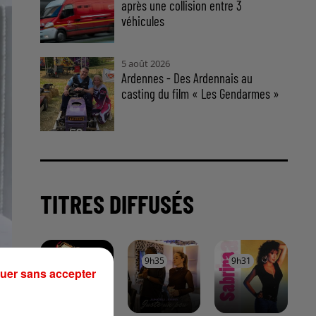
après une collision entre 3
véhicules
5 août 2026
Ardennes - Des Ardennais au
casting du film « Les Gendarmes »
TITRES DIFFUSÉS
9h38
9h38
9h35
9h35
9h31
9h31
uer sans accepter