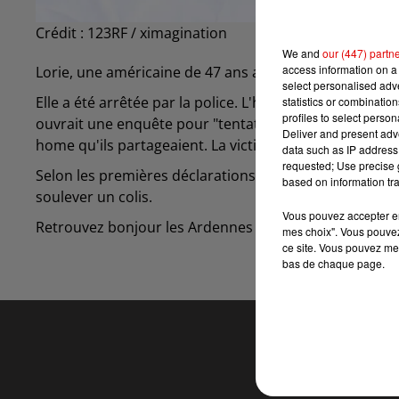
Crédit :
123RF / ximagination
We and
our (447) partn
access information on a 
Lorie, une américaine de 47 ans a tiré un coup de feu s
select personalised ad
Elle a été arrêtée par la police. L'homme, dans un état
statistics or combinatio
profiles to select person
ouvrait une enquête pour "tentative de meurtre". Elle 
Deliver and present adv
home qu'ils partageaient. La victime a été retrouvée au
data such as IP address 
requested; Use precise g
Selon les premières déclarations de sa compagne, l'arm
based on information tra
soulever un colis.
Vous pouvez accepter en 
Retrouvez bonjour les Ardennes du lundi au vendredi
mes choix". Vous pouvez
ce site. Vous pouvez met
bas de chaque page.