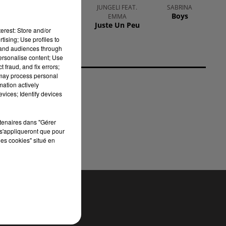
DAVID GUETTA,
JUNGELI FEAT.
SABRINA
Boys
TEDDY SWIMS,
EMMA
Juste Un Peu
TONES AND I
erest: Store and/or
Gone Gone
tising; Use profiles to
Gone
tand audiences through
personalise content; Use
 fraud, and fix errors;
 may process personal
mation actively
vices; Identify devices
rtenaires dans "Gérer
s'appliqueront que pour
les cookies" situé en