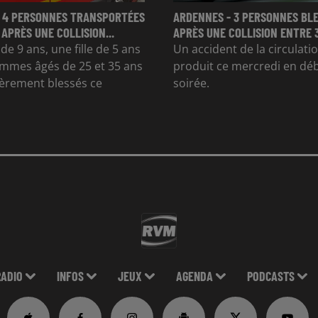
 4 PERSONNES TRANSPORTÉES
ARDENNES - 3 PERSONNES BL
 APRÈS UNE COLLISION...
APRÈS UNE COLLISION ENTRE 
e 9 ans, une fille de 5 ans
Un accident de la circulatio
mmes âgés de 25 et 35 ans
produit ce mercredi en dé
gèrement blessés ce
soirée.
RADIO
INFOS
JEUX
AGENDA
PODCASTS