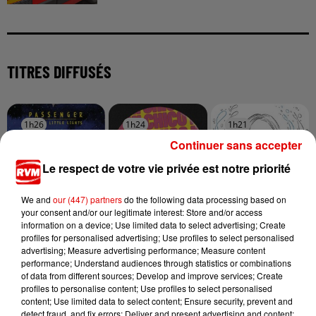
TITRES DIFFUSÉS
1h26
1h26
1h24
1h24
1h21
1h21
Continuer sans accepter
Le respect de votre vie privée est notre priorité
We and
our (447) partners
do the following data processing based on
your consent and/or our legitimate interest: Store and/or access
PASSENGER
DJ GOJA FEAT. JASON
MANON LISA
information on a device; Use limited data to select advertising; Create
Let Her Go
Le Petit Pecheur
DERULO X MELODY
profiles for personalised advertising; Use profiles to select personalised
Mi Chico
advertising; Measure advertising performance; Measure content
performance; Understand audiences through statistics or combinations
of data from different sources; Develop and improve services; Create
profiles to personalise content; Use profiles to select personalised
content; Use limited data to select content; Ensure security, prevent and
detect fraud, and fix errors; Deliver and present advertising and content;