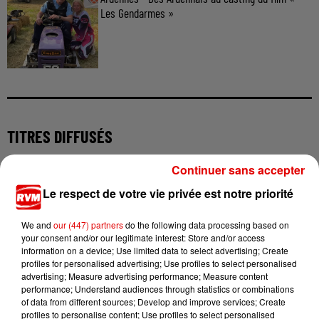
Les Gendarmes »
TITRES DIFFUSÉS
Continuer sans accepter
11h27
11h27
11h24
11h24
11h15
11h15
Le respect de votre vie privée est notre priorité
We and
our (447) partners
do the following data processing based on
your consent and/or our legitimate interest: Store and/or access
information on a device; Use limited data to select advertising; Create
profiles for personalised advertising; Use profiles to select personalised
advertising; Measure advertising performance; Measure content
FRANCIS CABREL
SHAKIRA FEAT. BURNA
ADEN FOYER
performance; Understand audiences through statistics or combinations
La Corrida
The Ballet Girl
BOY
of data from different sources; Develop and improve services; Create
Dai Dai
profiles to personalise content; Use profiles to select personalised