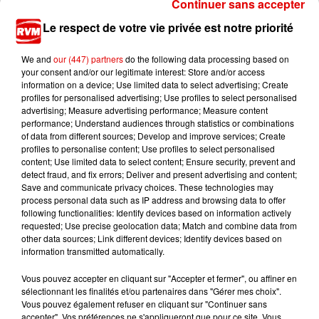
Ardennes - Woinic, le plus grand sanglier du
Continuer sans accepter
monde, fête ses 18 ans
Le respect de votre vie privée est notre priorité
We and
our (447) partners
do the following data processing based on
your consent and/or our legitimate interest: Store and/or access
information on a device; Use limited data to select advertising; Create
profiles for personalised advertising; Use profiles to select personalised
advertising; Measure advertising performance; Measure content
performance; Understand audiences through statistics or combinations
of data from different sources; Develop and improve services; Create
TITRES DIFFUSÉS
profiles to personalise content; Use profiles to select personalised
content; Use limited data to select content; Ensure security, prevent and
detect fraud, and fix errors; Deliver and present advertising and content;
Save and communicate privacy choices. These technologies may
4h36
4h36
4h33
4h33
4h30
4h30
process personal data such as IP address and browsing data to offer
following functionalities: Identify devices based on information actively
requested; Use precise geolocation data; Match and combine data from
other data sources; Link different devices; Identify devices based on
information transmitted automatically.
Vous pouvez accepter en cliquant sur "Accepter et fermer", ou affiner en
PHIL COLLINS
JECK & CARLA
RIVIERA
sélectionnant les finalités et/ou partenaires dans "Gérer mes choix".
Another Day In
La Recette
She Doesn't Mind
Vous pouvez également refuser en cliquant sur "Continuer sans
Paradise
accepter". Vos préférences ne s'appliqueront que pour ce site. Vous