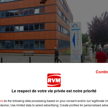
Contin
es. La Préfecture des Ardennes annonce qu’une personne e
artement. On ne connait pas son âge.
Le respect de votre vie privée est notre priorité
à ce jour hospitalisées à l'hôpital de Manchester, dont 16 e
ement).
ers
do the following data processing based on your consent and/or our legitimate int
device; Use limited data to select advertising; Create profiles for personalised adver