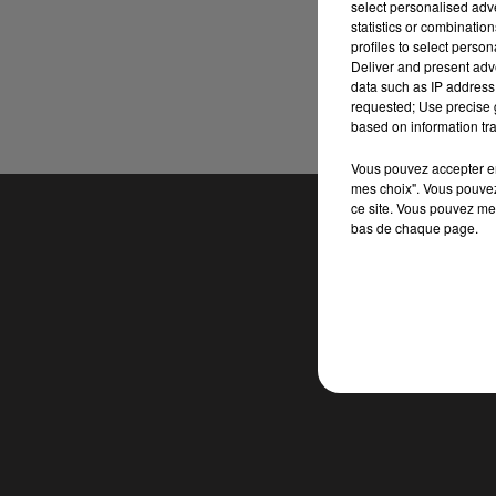
select personalised ad
statistics or combinatio
profiles to select person
Deliver and present adv
data such as IP address 
requested; Use precise g
based on information tra
Vous pouvez accepter en 
mes choix". Vous pouvez
ce site. Vous pouvez met
bas de chaque page.