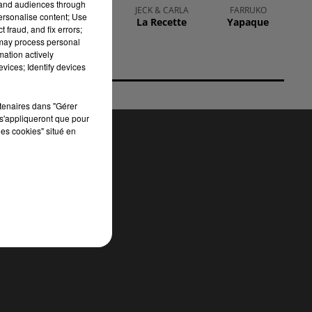
tand audiences through
OFENBACH,
JECK & CARLA
FARRUKO
personalise content; Use
La Recette
Yapaque
STARSAILOR
 fraud, and fix errors;
Four To The
 may process personal
Floor
mation actively
vices; Identify devices
rtenaires dans "Gérer
s'appliqueront que pour
les cookies" situé en