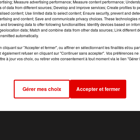
vertising; Measure advertising performance; Measure content performance; Unders
ns of data from different sources; Develop and improve services; Create profiles to 
alised content; Use limited data to select content; Ensure security, prevent and detect
ertising and content; Save and communicate privacy choices. These technologies
and browsing data to offer following functionalities: Identify devices based on infor
eolocation data; Match and combine data from other data sources; Link different de
nsmitted automatically.
cliquant sur "Accepter et fermer", ou affiner en sélectionnant les finalités et/ou pa
 également refuser en cliquant sur "Continuer sans accepter". Vos préférences ne 
tre à jour vos choix, ou retirer votre consentement à tout moment via le lien "Gérer 
Gérer mes choix
Accepter et fermer