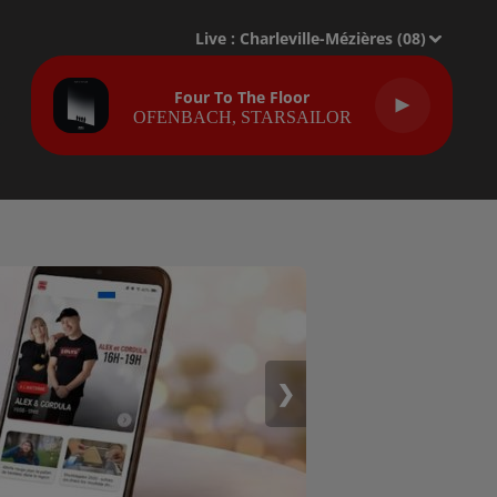
Live :
Charleville-Mézières (08)
Four To The Floor
OFENBACH, STARSAILOR
❯