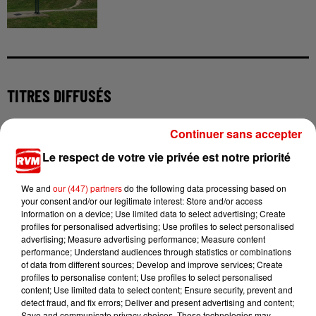
TITRES DIFFUSÉS
Continuer sans accepter
22h07
22h07
22h02
22h02
22h00
22h00
Le respect de votre vie privée est notre priorité
We and
our (447) partners
do the following data processing based on
your consent and/or our legitimate interest: Store and/or access
information on a device; Use limited data to select advertising; Create
profiles for personalised advertising; Use profiles to select personalised
advertising; Measure advertising performance; Measure content
IAN STORM
BLACK EYED PEAS
OFENBACH
Losing My Religon
The Time (dirty Bit)
Miles Away
performance; Understand audiences through statistics or combinations
of data from different sources; Develop and improve services; Create
profiles to personalise content; Use profiles to select personalised
content; Use limited data to select content; Ensure security, prevent and
detect fraud, and fix errors; Deliver and present advertising and content;
Save and communicate privacy choices. These technologies may