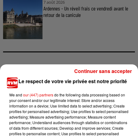
7 août 2026
Ardennes - Un réveil frais ce vendredi avant le
retour de la canicule
TITRES DIFFUSÉS
Continuer sans accepter
Le respect de votre vie privée est notre priorité
10h48
10h48
10h44
10h44
10h41
10h41
We and
our (447) partners
do the following data processing based on
your consent and/or our legitimate interest: Store and/or access
information on a device; Use limited data to select advertising; Create
profiles for personalised advertising; Use profiles to select personalised
advertising; Measure advertising performance; Measure content
performance; Understand audiences through statistics or combinations
of data from different sources; Develop and improve services; Create
NAIKA
VITAA & CLAUDIO
RIVIERA
profiles to personalise content; Use profiles to select personalised
One Track Mind
She Doesn't Mind
CAPEO