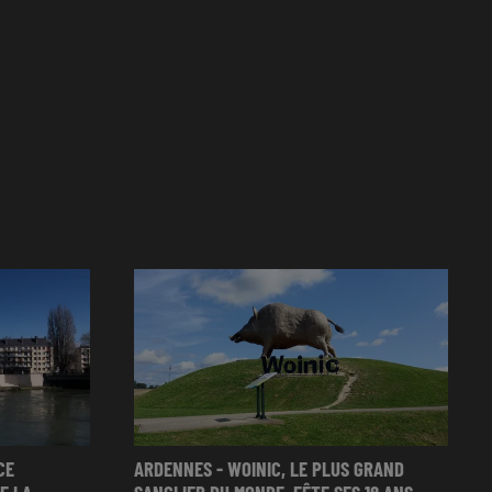
CE
ARDENNES - WOINIC, LE PLUS GRAND