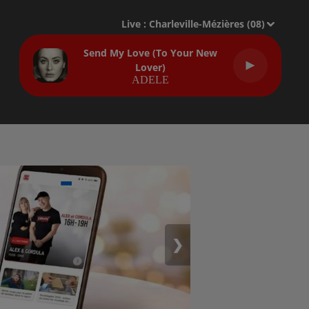
Live :
Charleville-Mézières (08)
Send My Love (to Your New
Lover)
ADELE
❯