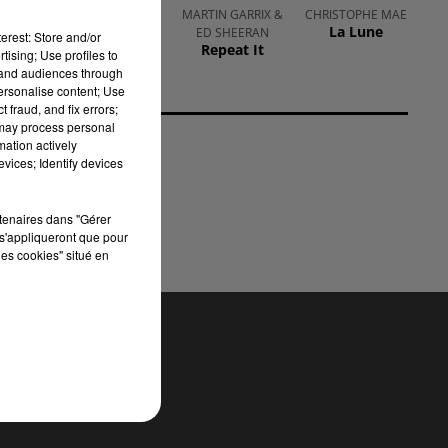
ADELE
MARTIN GARRIX &
CHRISTOPHE MAE
Send My Love
La Lune
ED SHEERAN
erest: Store and/or
(to Your New
Repeat It
tising; Use profiles to
Lover)
tand audiences through
personalise content; Use
ent
 fraud, and fix errors;
 de
 may process personal
mation actively
 en
vices; Identify devices
rtenaires dans "Gérer
s'appliqueront que pour
les cookies" situé en