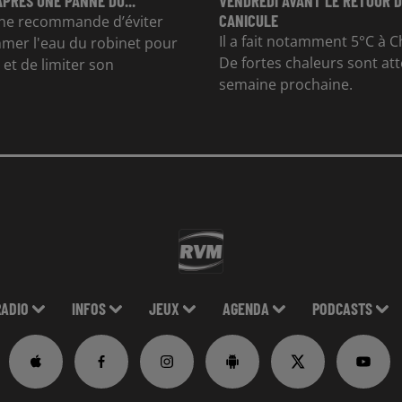
APRÈS UNE PANNE DU...
VENDREDI AVANT LE RETOUR D
CANICULE
e recommande d’éviter
Il a fait notamment 5°C à Ch
mer l'eau du robinet pour
De fortes chaleurs sont at
et de limiter son
semaine prochaine.
RADIO
INFOS
JEUX
AGENDA
PODCASTS