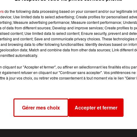
ers
do the following data processing based on your consent and/or our legitimate int
device; Use limited data to select advertising; Create profiles for personalised adver
vertising; Measure advertising performance; Measure content performance; Unders
ns of data from different sources; Develop and improve services; Create profiles to 
oirée par la Préfecture des Ardennes et l’ARS, le départem
alised content; Use limited data to select content; Ensure security, prevent and detect
 en 24 heures. 29 personnes sont hospitalisées en service
ertising and content; Save and communicate privacy choices. These technologies
and browsing data to offer following functionalities: Identify devices based on infor
res stables. On déplore toujours 39 décès à l’hôpital et 8
eolocation data; Match and combine data from other data sources; Link different de
sonnes rentrées chez elles, elles sont 118.
nsmitted automatically.
cliquant sur "Accepter et fermer", ou affiner en sélectionnant les finalités et/ou pa
 également refuser en cliquant sur "Continuer sans accepter". Vos préférences ne 
tre à jour vos choix, ou retirer votre consentement à tout moment via le lien "Gérer 
Gérer mes choix
Accepter et fermer