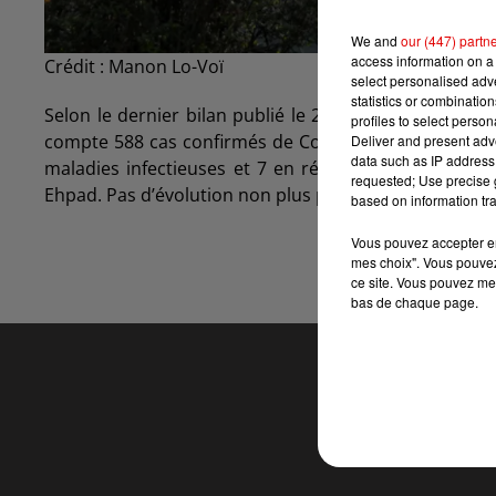
We and
our (447) partn
access information on a 
Crédit :
Manon Lo-Voï
select personalised ad
statistics or combinatio
Selon le dernier bilan publié le 2 mai en début de s
profiles to select person
compte 588 cas confirmés de Covid 19, soit 7 de plus
Deliver and present adv
data such as IP address 
maladies infectieuses et 7 en réanimation, des chiff
requested; Use precise g
Ehpad. Pas d’évolution non plus pour le nombre de per
based on information tra
Vous pouvez accepter en 
mes choix". Vous pouvez
ce site. Vous pouvez met
bas de chaque page.