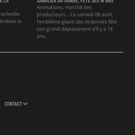
E LA
SANGLIER DU MONDE, FÊTE SES 18 ANS
Animations, marché des
arleville.
producteurs....Ce samedi 08 août,
tendues la
l’emblème géant des Ardennes fête
son grand déplacement d’il y a 18
ans.
CONTACT