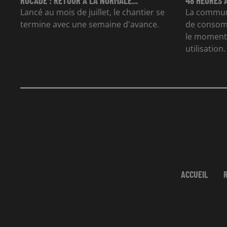
ROCADE : RETOUR À LA NORMALE...
48 HEURES 
Lancé au mois de juillet, le chantier se
La commun
termine avec une semaine d'avance.
de consom
le moment 
utilisation.
ACCUEIL