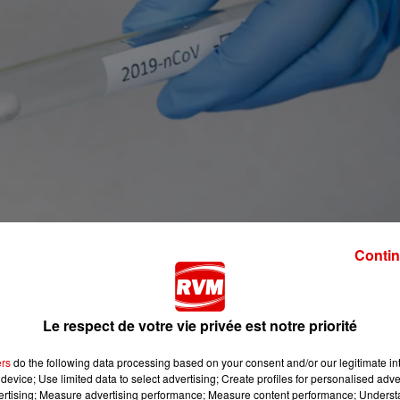
Contin
 la région. Selon un communiqué de l’ARS Grand-Est, 23,7% d
lage sont dues aux variants britannique, sud-africain ou
Le respect de votre vie privée est notre priorité
ers
do the following data processing based on your consent and/or our legitimate int
ient au variant britannique, ce qui fait du Grand-Est la
device; Use limited data to select advertising; Create profiles for personalised adver
vertising; Measure advertising performance; Measure content performance; Unders