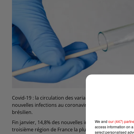
Covid-19 : la circulation des variants s’accélère dans
nouvelles infections au coronavirus analysées par crib
brésilien.
We and
our (447) partn
Fin janvier, 14,8% des nouvelles infections corresponda
access information on a 
troisième région de France la plus touchée.
select personalised ad