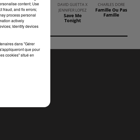
personalise content; Use
CHARLOTTE
DAVID GUETTA X
CHARLES DORE
 fraud, and fix errors;
Famille Ou Pas
CARDIN
JENNIFER LOPEZ
Famille
 may process personal
The Way We
Save Me
Touch
Tonight
mation actively
vices; Identify devices
rtenaires dans "Gérer
s'appliqueront que pour
les cookies" situé en