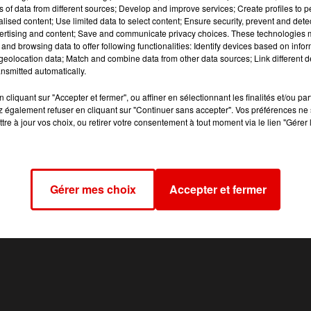
ns of data from different sources; Develop and improve services; Create profiles to 
étectés dans le Grand-Est à l’occasion des investigations de
alised content; Use limited data to select content; Ensure security, prevent and detect
ertising and content; Save and communicate privacy choices. These technologies
and browsing data to offer following functionalities: Identify devices based on infor
eolocation data; Match and combine data from other data sources; Link different de
nsmitted automatically.
cliquant sur "Accepter et fermer", ou affiner en sélectionnant les finalités et/ou pa
 également refuser en cliquant sur "Continuer sans accepter". Vos préférences ne 
tre à jour vos choix, ou retirer votre consentement à tout moment via le lien "Gérer 
Gérer mes choix
Accepter et fermer