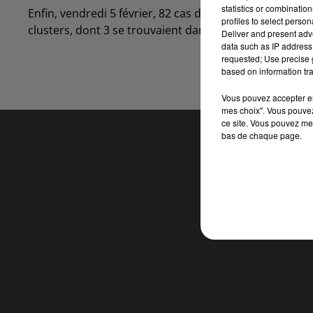
statistics or combinatio
Enfin, vendredi 5 février, 82 cas de variants ont été d
profiles to select person
clusters, dont 3 se trouvaient dans les Ardennes.
Deliver and present adv
data such as IP address 
requested; Use precise g
based on information tra
Vous pouvez accepter en 
mes choix". Vous pouvez
ce site. Vous pouvez met
bas de chaque page.