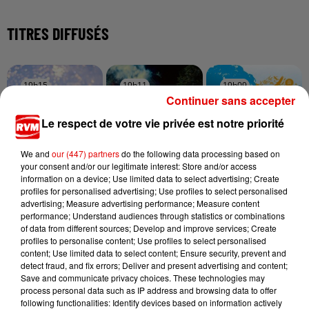
TITRES DIFFUSÉS
19h15
19h15
19h11
19h11
19h09
19h09
Continuer sans accepter
Le respect de votre vie privée est notre priorité
We and
our (447) partners
do the following data processing based on
your consent and/or our legitimate interest: Store and/or access
ADELE CASTILLON
TAME IMPALA & JENNIE
JAMES BLUNT
information on a device; Use limited data to select advertising; Create
Ete Avec Toi
Dracula
You're Beautiful
profiles for personalised advertising; Use profiles to select personalised
advertising; Measure advertising performance; Measure content
performance; Understand audiences through statistics or combinations
of data from different sources; Develop and improve services; Create
profiles to personalise content; Use profiles to select personalised
content; Use limited data to select content; Ensure security, prevent and
detect fraud, and fix errors; Deliver and present advertising and content;
Save and communicate privacy choices. These technologies may
process personal data such as IP address and browsing data to offer
following functionalities: Identify devices based on information actively