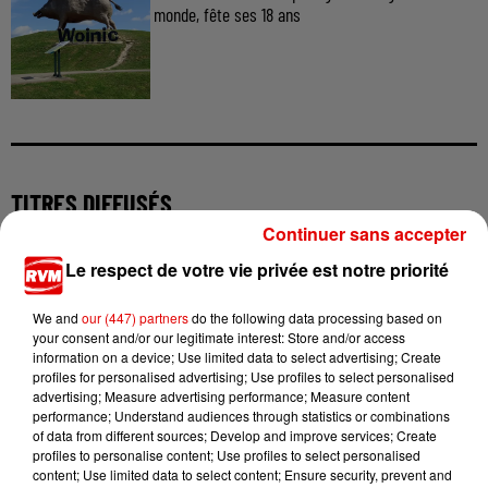
monde, fête ses 18 ans
TITRES DIFFUSÉS
Continuer sans accepter
Le respect de votre vie privée est notre priorité
19h34
19h34
19h31
19h31
19h28
19h28
We and
our (447) partners
do the following data processing based on
your consent and/or our legitimate interest: Store and/or access
information on a device; Use limited data to select advertising; Create
profiles for personalised advertising; Use profiles to select personalised
advertising; Measure advertising performance; Measure content
performance; Understand audiences through statistics or combinations
RED HOT CHILI PEPPERS
RIVIERA
MARGUERITE
of data from different sources; Develop and improve services; Create
Californication
She Doesn't Mind
Bellevie
profiles to personalise content; Use profiles to select personalised
content; Use limited data to select content; Ensure security, prevent and