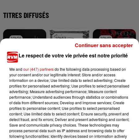
TITRES DIFFUSÉS
10h56
10h56
10h53
10h53
10h49
10h49
Continuer sans accepter
Le respect de votre vie privée est notre priorité
We and
our (447) partners
do the following data processing based on
your consent and/or our legitimate interest: Store and/or access
TOVE LO X STROMAE
BRUNO MARS
MAROON 5
information on a device; Use limited data to select advertising; Create
Des Fleurs
I Just Might
She Will Be Loved
profiles for personalised advertising; Use profiles to select personalised
advertising; Measure advertising performance; Measure content
performance; Understand audiences through statistics or combinations
of data from different sources; Develop and improve services; Create
profiles to personalise content; Use profiles to select personalised
content; Use limited data to select content; Ensure security, prevent and
detect fraud, and fix errors; Deliver and present advertising and content;
Save and communicate privacy choices. These technologies may
process personal data such as IP address and browsing data to offer
following functionalities: Identify devices based on information actively