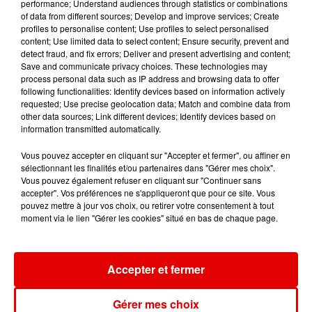
performance; Understand audiences through statistics or combinations
of data from different sources; Develop and improve services; Create
profiles to personalise content; Use profiles to select personalised
content; Use limited data to select content; Ensure security, prevent and
detect fraud, and fix errors; Deliver and present advertising and content;
Save and communicate privacy choices. These technologies may
ALEX WARREN
ANGELE FEAT. JUSTICE
DERMOT KENNEDY
process personal data such as IP address and browsing data to offer
Passenger
What You Want
Power Over Me
following functionalities: Identify devices based on information actively
requested; Use precise geolocation data; Match and combine data from
other data sources; Link different devices; Identify devices based on
information transmitted automatically.
Vous pouvez accepter en cliquant sur "Accepter et fermer", ou affiner en
sélectionnant les finalités et/ou partenaires dans "Gérer mes choix".
Vous pouvez également refuser en cliquant sur "Continuer sans
accepter". Vos préférences ne s'appliqueront que pour ce site. Vous
pouvez mettre à jour vos choix, ou retirer votre consentement à tout
moment via le lien "Gérer les cookies" situé en bas de chaque page.
Accepter et fermer
Gérer mes choix