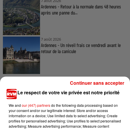
7 août 2026
Ardennes - Retour à la normale dans 48 heures
après une panne du...
7 août 2026
Ardennes - Un réveil frais ce vendredi avant le
retour de la canicule
Continuer sans accepter
Le respect de votre vie privée est notre priorité
TITRES DIFFUSÉS
We and
our (447) partners
do the following data processing based on
your consent and/or our legitimate interest: Store and/or access
information on a device; Use limited data to select advertising; Create
profiles for personalised advertising; Use profiles to select personalised
15h09
15h09
15h06
15h06
15h03
15h03
advertising; Measure advertising performance; Measure content