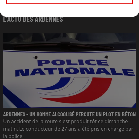
L'ACTU DES ARDENNES
ARDENNES - UN HOMME ALCOOLISÉ PERCUTE UN PLOT EN BÉTON
Un accident de la route s'est produit tôt ce dimanche
matin. Le conducteur de 27 ans a été pris en charge par
la police.