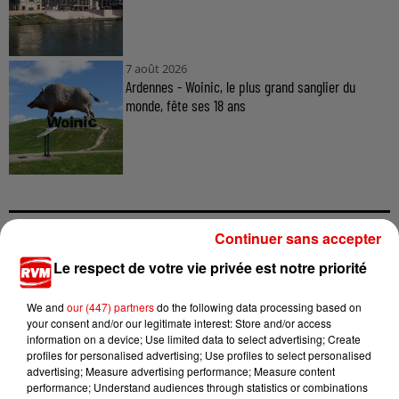
7 août 2026
Ardennes - Woinic, le plus grand sanglier du
monde, fête ses 18 ans
Continuer sans accepter
TITRES DIFFUSÉS
Le respect de votre vie privée est notre priorité
We and
our (447) partners
do the following data processing based on
your consent and/or our legitimate interest: Store and/or access
12h06
12h06
12h03
12h03
11h56
11h56
information on a device; Use limited data to select advertising; Create
profiles for personalised advertising; Use profiles to select personalised
advertising; Measure advertising performance; Measure content
performance; Understand audiences through statistics or combinations