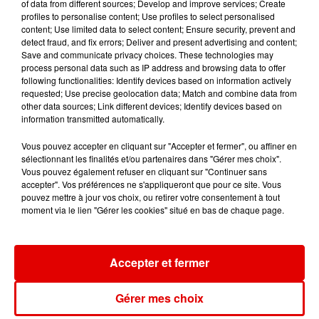
of data from different sources; Develop and improve services; Create
profiles to personalise content; Use profiles to select personalised
content; Use limited data to select content; Ensure security, prevent and
MYLENE FARMER
RIVIERA
TAYC
detect fraud, and fix errors; Deliver and present advertising and content;
C'est A Qui Le Tour
She Doesn't Mind
Girlfriend
Save and communicate privacy choices. These technologies may
process personal data such as IP address and browsing data to offer
following functionalities: Identify devices based on information actively
requested; Use precise geolocation data; Match and combine data from
other data sources; Link different devices; Identify devices based on
information transmitted automatically.
Vous pouvez accepter en cliquant sur "Accepter et fermer", ou affiner en
sélectionnant les finalités et/ou partenaires dans "Gérer mes choix".
Vous pouvez également refuser en cliquant sur "Continuer sans
accepter". Vos préférences ne s'appliqueront que pour ce site. Vous
pouvez mettre à jour vos choix, ou retirer votre consentement à tout
moment via le lien "Gérer les cookies" situé en bas de chaque page.
Accepter et fermer
Gérer mes choix