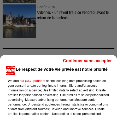
7 août 2026
Ardennes - Un réveil frais ce vendredi avant le
retour de la canicule
Continuer sans accepter
TITRES DIFFUSÉS
Le respect de votre vie privée est notre priorité
We and
our (447) partners
do the following data processing based on
13h00
13h00
12h57
12h57
12h54
12h54
your consent and/or our legitimate interest: Store and/or access
information on a device; Use limited data to select advertising; Create
profiles for personalised advertising; Use profiles to select personalised
advertising; Measure advertising performance; Measure content
performance; Understand audiences through statistics or combinations
of data from different sources; Develop and improve services; Create
profiles to personalise content; Use profiles to select personalised
RIVIERA
ALEX WARREN
TAYC