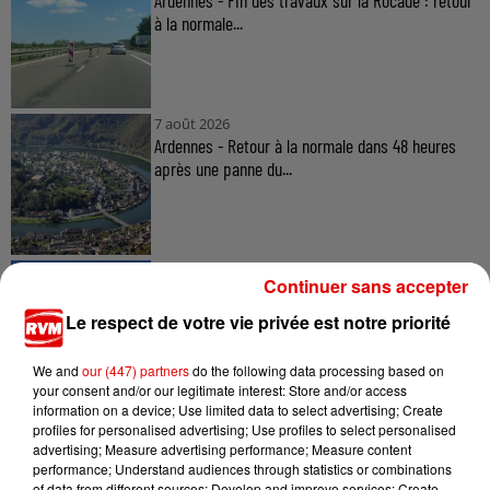
à la normale...
7 août 2026
Ardennes - Retour à la normale dans 48 heures
après une panne du...
7 août 2026
Continuer sans accepter
Ardennes - Un réveil frais ce vendredi avant le
retour de la canicule
Le respect de votre vie privée est notre priorité
We and
our (447) partners
do the following data processing based on
your consent and/or our legitimate interest: Store and/or access
information on a device; Use limited data to select advertising; Create
profiles for personalised advertising; Use profiles to select personalised
advertising; Measure advertising performance; Measure content
performance; Understand audiences through statistics or combinations
of data from different sources; Develop and improve services; Create