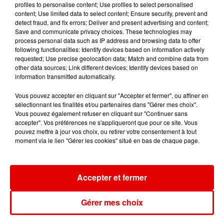
profiles to personalise content; Use profiles to select personalised
WHITNEY HOUSTON
TEMPER CITY
AMIR
content; Use limited data to select content; Ensure security, prevent and
I Have Nothing
Self Aware
A L'imparfaite
detect fraud, and fix errors; Deliver and present advertising and content;
Save and communicate privacy choices. These technologies may
process personal data such as IP address and browsing data to offer
following functionalities: Identify devices based on information actively
requested; Use precise geolocation data; Match and combine data from
other data sources; Link different devices; Identify devices based on
information transmitted automatically.
Vous pouvez accepter en cliquant sur "Accepter et fermer", ou affiner en
sélectionnant les finalités et/ou partenaires dans "Gérer mes choix".
Vous pouvez également refuser en cliquant sur "Continuer sans
accepter". Vos préférences ne s'appliqueront que pour ce site. Vous
pouvez mettre à jour vos choix, ou retirer votre consentement à tout
moment via le lien "Gérer les cookies" situé en bas de chaque page.
Accepter et fermer
Gérer mes choix
L'ACTU DES ARDENNES