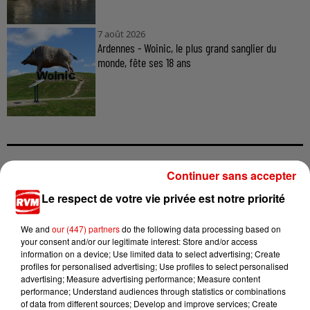
7 août 2026
Ardennes - Woinic, le plus grand sanglier du
monde, fête ses 18 ans
Continuer sans accepter
TITRES DIFFUSÉS
Le respect de votre vie privée est notre priorité
We and
our (447) partners
do the following data processing based on
10h27
10h27
10h23
10h23
10h20
10h20
your consent and/or our legitimate interest: Store and/or access
information on a device; Use limited data to select advertising; Create
profiles for personalised advertising; Use profiles to select personalised
advertising; Measure advertising performance; Measure content
performance; Understand audiences through statistics or combinations
of data from different sources; Develop and improve services; Create