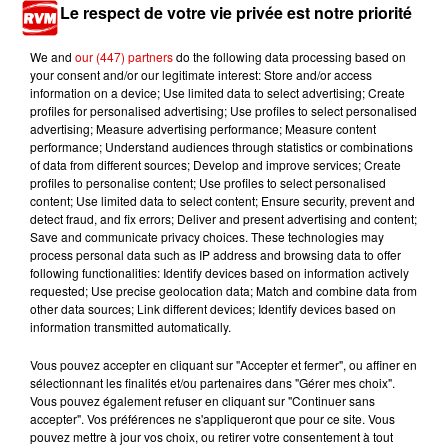
Le respect de votre vie privée est notre priorité
We and
our (447) partners
do the following data processing based on
your consent and/or our legitimate interest: Store and/or access
information on a device; Use limited data to select advertising; Create
TITRES DIFFUSÉS
profiles for personalised advertising; Use profiles to select personalised
advertising; Measure advertising performance; Measure content
performance; Understand audiences through statistics or combinations
of data from different sources; Develop and improve services; Create
4h50
4h50
4h46
4h46
4h43
4h43
profiles to personalise content; Use profiles to select personalised
content; Use limited data to select content; Ensure security, prevent and
detect fraud, and fix errors; Deliver and present advertising and content;
Save and communicate privacy choices. These technologies may
process personal data such as IP address and browsing data to offer
following functionalities: Identify devices based on information actively
requested; Use precise geolocation data; Match and combine data from
LUCENZO
KYGO
HELENA
other data sources; Link different devices; Identify devices based on
Limencello
Stargazing
Tout A Change
information transmitted automatically.
(rien A Changé)
Vous pouvez accepter en cliquant sur "Accepter et fermer", ou affiner en
sélectionnant les finalités et/ou partenaires dans "Gérer mes choix".
Vous pouvez également refuser en cliquant sur "Continuer sans
accepter". Vos préférences ne s'appliqueront que pour ce site. Vous
pouvez mettre à jour vos choix, ou retirer votre consentement à tout