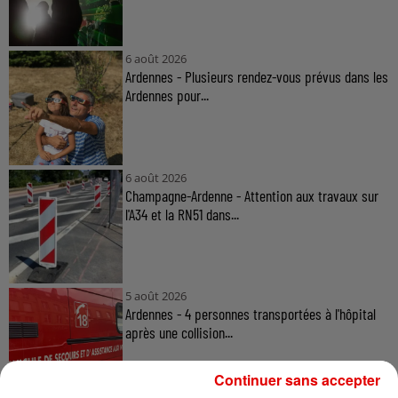
6 août 2026
Ardennes - Plusieurs rendez-vous prévus dans les
Ardennes pour...
6 août 2026
Champagne-Ardenne - Attention aux travaux sur
l'A34 et la RN51 dans...
5 août 2026
Ardennes - 4 personnes transportées à l'hôpital
après une collision...
Continuer sans accepter