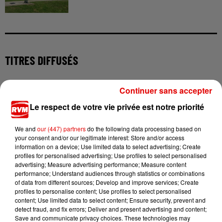
TITRES DIFFUSÉS
Continuer sans accepter
14h48
14h48
14h45
14h45
14h38
14h38
Le respect de votre vie privée est notre priorité
We and
our (447) partners
do the following data processing based on
your consent and/or our legitimate interest: Store and/or access
information on a device; Use limited data to select advertising; Create
profiles for personalised advertising; Use profiles to select personalised
MARGUERITE
RIVIERA
JAIN
advertising; Measure advertising performance; Measure content
Bellevie
She Doesn't Mind
Come
performance; Understand audiences through statistics or combinations
of data from different sources; Develop and improve services; Create
profiles to personalise content; Use profiles to select personalised
content; Use limited data to select content; Ensure security, prevent and
detect fraud, and fix errors; Deliver and present advertising and content;
Save and communicate privacy choices. These technologies may