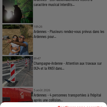
caractère musical interdits...
18h26
Ardennes - Plusieurs rendez-vous prévus dans les
Ardennes pour...
8h47
Champagne-Ardenne - Attention aux travaux sur
l'A34 et la RN51 dans...
5 août 2026
Ardennes - 4 personnes transportées à l'hôpital
après une collision...