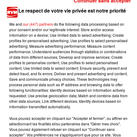
Continuer sans accepter
Le respect de votre vie privée est notre priorité
We and
our (447) partners
do the following data processing based on
your consent and/or our legitimate interest: Store and/or access
information on a device; Use limited data to select advertising; Create
profiles for personalised advertising; Use profiles to select personalised
TITRES DIFFUSÉS
advertising; Measure advertising performance; Measure content
performance; Understand audiences through statistics or combinations
of data from different sources; Develop and improve services; Create
profiles to personalise content; Use profiles to select personalised
22h06
22h06
22h03
22h03
22h00
22h00
content; Use limited data to select content; Ensure security, prevent and
detect fraud, and fix errors; Deliver and present advertising and content;
Save and communicate privacy choices. These technologies may
process personal data such as IP address and browsing data to offer
following functionalities: Identify devices based on information actively
requested; Use precise geolocation data; Match and combine data from
other data sources; Link different devices; Identify devices based on
MARTIN SOLVEIG
WILL BROWN
JUNGELI FEAT. EMMA
information transmitted automatically.
Hello
Welcomme To
Juste Un Peu
Brownsville
Vous pouvez accepter en cliquant sur "Accepter et fermer", ou affiner en
sélectionnant les finalités et/ou partenaires dans "Gérer mes choix".
Vous pouvez également refuser en cliquant sur "Continuer sans
accepter". Vos préférences ne s'appliqueront que pour ce site. Vous