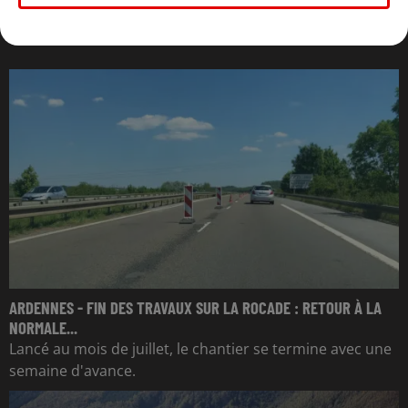
L'ACTU DES ARDENNES
ARDENNES - FIN DES TRAVAUX SUR LA ROCADE : RETOUR À LA
NORMALE...
Lancé au mois de juillet, le chantier se termine avec une
semaine d'avance.