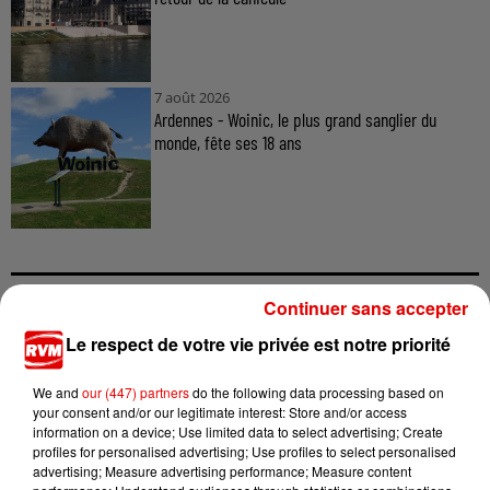
7 août 2026
Ardennes - Woinic, le plus grand sanglier du
monde, fête ses 18 ans
Continuer sans accepter
TITRES DIFFUSÉS
Le respect de votre vie privée est notre priorité
We and
our (447) partners
do the following data processing based on
your consent and/or our legitimate interest: Store and/or access
13h36
13h36
13h33
13h33
13h30
13h30
information on a device; Use limited data to select advertising; Create
profiles for personalised advertising; Use profiles to select personalised
advertising; Measure advertising performance; Measure content