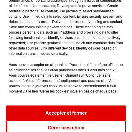
performance; Understand audiences through statistics or combinations
of data from different sources; Develop and improve services; Create
profiles to personalise content; Use profiles to select personalised
content; Use limited data to select content; Ensure security, prevent and
THE WHISPERS
CHILOO
CHARLOTTE CARDIN
detect fraud, and fix errors; Deliver and present advertising and content;
And The Beat Goes
Y'a Moi
The Way We Touch
Save and communicate privacy choices. These technologies may
On
process personal data such as IP address and browsing data to offer
following functionalities: Identify devices based on information actively
requested; Use precise geolocation data; Match and combine data from
other data sources; Link different devices; Identify devices based on
information transmitted automatically.
Vous pouvez accepter en cliquant sur "Accepter et fermer", ou affiner en
sélectionnant les finalités et/ou partenaires dans "Gérer mes choix".
Vous pouvez également refuser en cliquant sur "Continuer sans
accepter". Vos préférences ne s'appliqueront que pour ce site. Vous
pouvez mettre à jour vos choix, ou retirer votre consentement à tout
moment via le lien "Gérer les cookies" situé en bas de chaque page.
Accepter et fermer
Gérer mes choix