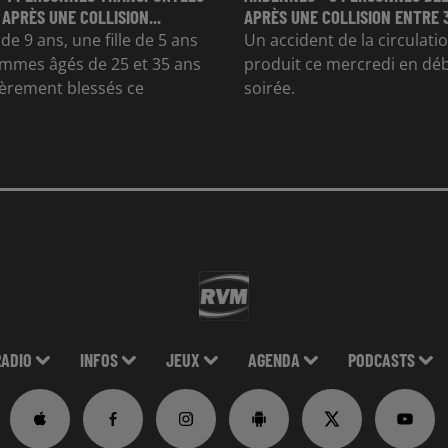
 APRÈS UNE COLLISION...
APRÈS UNE COLLISION ENTRE 
e 9 ans, une fille de 5 ans
Un accident de la circulatio
mmes âgés de 25 et 35 ans
produit ce mercredi en dé
gèrement blessés ce
soirée.
RADIO
INFOS
JEUX
AGENDA
PODCASTS