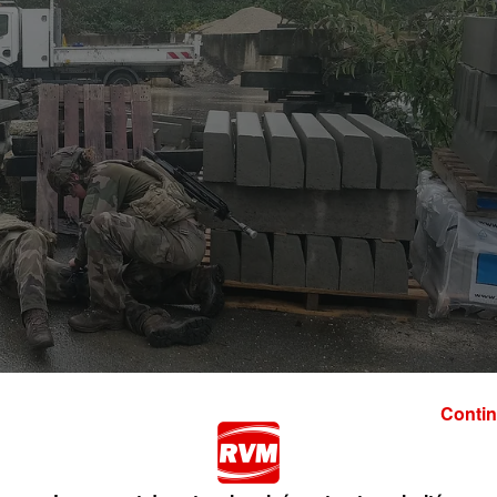
Contin
 et pendant 4 jours,
500 soldats ont envahi les rues de
s militaires et d’un ballet d’hélicoptères dans le ciel carolo.