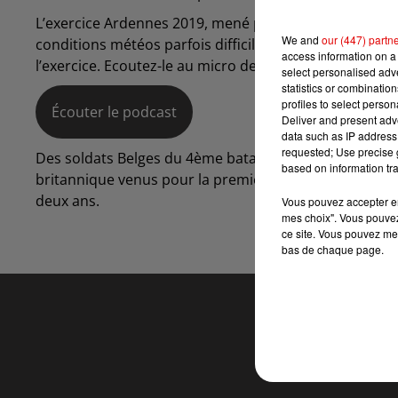
L’exercice Ardennes 2019, mené par le 3ème régiment d
We and
our (447) partn
conditions météos parfois difficiles. Les objectifs ont 
access information on a 
l’exercice. Ecoutez-le au micro de Cordula Mullerke :
select personalised ad
statistics or combinatio
profiles to select person
Écouter le podcast
Deliver and present adv
data such as IP address 
requested; Use precise g
Des soldats Belges du 4ème bataillon du génie belge 
based on information tra
britannique venus pour la première fois, s’étaient aus
deux ans.
Vous pouvez accepter en 
mes choix". Vous pouvez
ce site. Vous pouvez met
bas de chaque page.