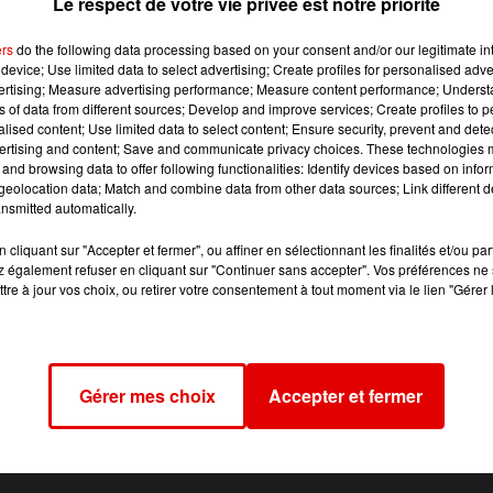
Le respect de votre vie privée est notre priorité
u génie de Charleville, s’est bien passé, malgré des
ers
do the following data processing based on your consent and/or our legitimate int
été atteints selon le lieutenant colonel Rémy, directeur de
device; Use limited data to select advertising; Create profiles for personalised adver
vertising; Measure advertising performance; Measure content performance; Unders
ns of data from different sources; Develop and improve services; Create profiles to 
alised content; Use limited data to select content; Ensure security, prevent and detect
ertising and content; Save and communicate privacy choices. These technologies
and browsing data to offer following functionalities: Identify devices based on infor
eolocation data; Match and combine data from other data sources; Link different de
et des soldats britanniques du 22ème régiment du génie
nsmitted automatically.
si joints à cet exercice qui sera renouvelé dans maintenant
cliquant sur "Accepter et fermer", ou affiner en sélectionnant les finalités et/ou pa
 également refuser en cliquant sur "Continuer sans accepter". Vos préférences ne 
tre à jour vos choix, ou retirer votre consentement à tout moment via le lien "Gérer 
Gérer mes choix
Accepter et fermer