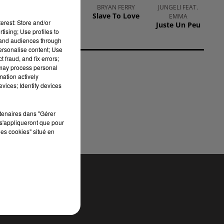
MARTIN GARRIX &
BRYAN FERRY
JUNGELI FEAT.
Slave To Love
ED SHEERAN
EMMA
erest: Store and/or
Repeat It
Juste Un Peu
tising; Use profiles to
tand audiences through
personalise content; Use
 fraud, and fix errors;
 may process personal
mation actively
vices; Identify devices
rtenaires dans "Gérer
s'appliqueront que pour
les cookies" situé en